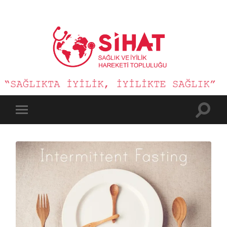
Sağlık
ve
İyilik
Hareketi
Toggle
Toggle
search
mobile
field
menu