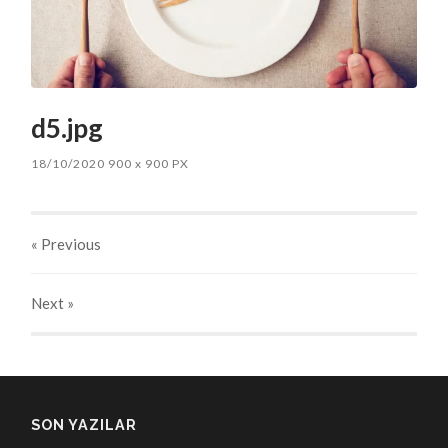
d5.jpg
18/10/2020
900
x
900 PX
« Previous
Next
»
SON YAZILAR