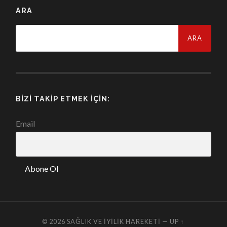
ARA
Arama:
BIZI TAKIP ETMEK İÇIN:
Email
© 2026
SAĞLIK VE İYILIK HAREKETI
—
UP ↑