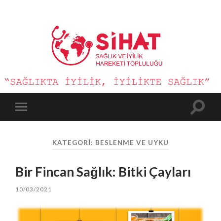
Sağlık
ve
İyilik
Hareketi
Toggle
Toggle
search
mobile
field
menu
KATEGORI:
BESLENME VE UYKU
Bir Fincan Sağlık: Bitki Çayları
10/03/2021