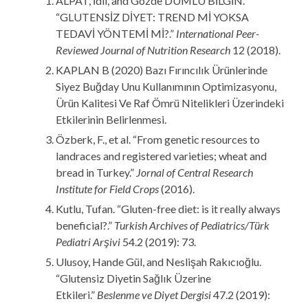
ALPAT, İdil, and Gözde DUMLU BİLGİN.
“GLUTENSİZ DİYET: TREND Mİ YOKSA
TEDAVİ YÖNTEMİ Mİ?.”
International Peer-
Reviewed Journal of Nutrition Research
12 (2018).
KAPLAN B (2020) Bazı Fırıncılık Ürünlerinde
Siyez Buğday Unu Kullanımının Optimizasyonu,
Ürün Kalitesi Ve Raf Ömrü Nitelikleri Üzerindeki
Etkilerinin Belirlenmesi.
Özberk, F., et al. “From genetic resources to
landraces and registered varieties; wheat and
bread in Turkey.”
Jornal of Central Research
Institute for Field Crops
(2016).
Kutlu, Tufan. “Gluten-free diet: is it really always
beneficial?.”
Turkish Archives of Pediatrics/Türk
Pediatri Arşivi
54.2 (2019): 73.
Ulusoy, Hande Gül, and Neslişah Rakıcıoğlu.
“Glutensiz Diyetin Sağlık Üzerine
Etkileri.”
Beslenme ve Diyet Dergisi
47.2 (2019):