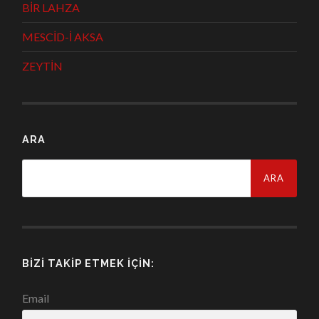
BİR LAHZA
MESCİD-İ AKSA
ZEYTİN
ARA
Arama:
BIZI TAKIP ETMEK İÇIN:
Email