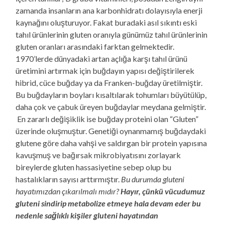
zamanda insanların ana karbonhidratı dolayısıyla enerji
kaynağını oluşturuyor. Fakat buradaki asıl sıkıntı eski
tahıl ürünlerinin gluten oranıyla günümüz tahıl ürünlerinin
gluten oranları arasındaki farktan gelmektedir.
1970’lerde dünyadaki artan açlığa karşı tahıl ürünü
üretimini artırmak için buğdayın yapısı değiştirilerek
hibrid, cüce buğday ya da Franken-buğday üretilmiştir.
Bu buğdayların boyları kısaltılarak tohumları büyütülüp,
daha çok ve çabuk üreyen buğdaylar meydana gelmiştir.
En zararlı değişiklik ise buğday proteini olan “Gluten”
üzerinde oluşmuştur. Genetiği oynanmamış buğdaydaki
glutene göre daha vahşi ve saldırgan bir protein yapısına
kavuşmuş ve bağırsak mikrobiyatısını zorlayark
bireylerde gluten hassasiyetine sebep olup bu
hastalıkların sayısı arttırmıştır.
Bu durumda gluteni
hayatımızdan çıkarılmalı mıdır?
Hayır, çünkü vücudumuz
gluteni sindirip metabolize etmeye hala devam eder bu
nedenle sağlıklı kişiler gluteni hayatından