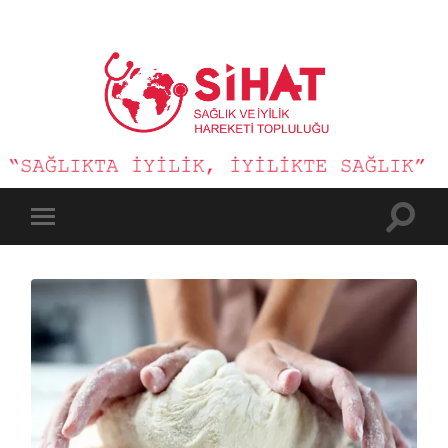
Sağlık
ve
İyilik
Hareketi
Toggle
Toggle
search
mobile
field
menu