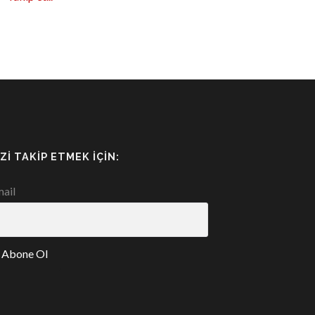
IZI TAKIP ETMEK İÇIN:
ail