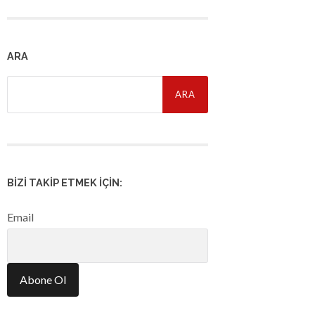
ARA
Arama:
BIZI TAKIP ETMEK İÇIN:
Email