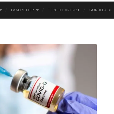
FAALIYETLER
TERCIH HARITASI
GÖNÜLLÜ OL