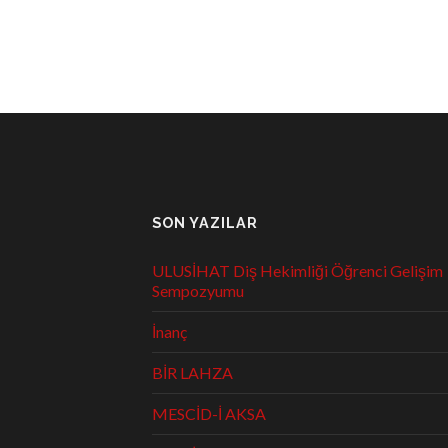
SON YAZILAR
ULUSİHAT Diş Hekimliği Öğrenci Gelişim
Sempozyumu
İnanç
BİR LAHZA
MESCİD-İ AKSA