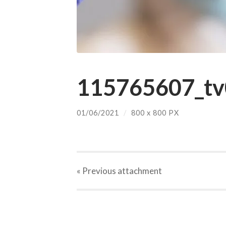
115765607_tv
01/06/2021
/
800
x
800 PX
« Previous
attachment