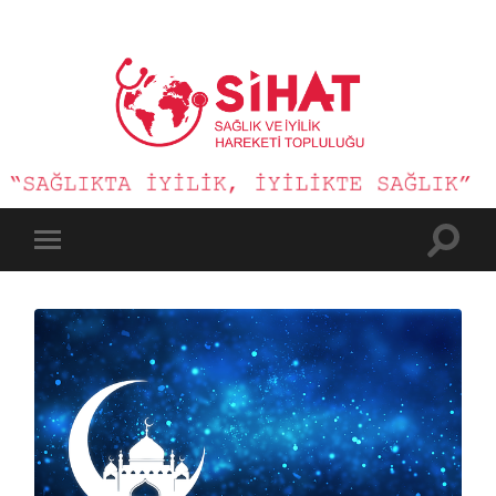
Sağlık
ve
İyilik
Hareketi
Toggle
Toggle
search
mobile
field
menu