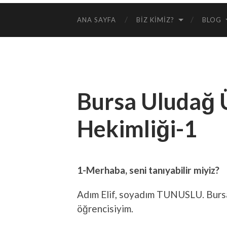
ANA SAYFA
BIZ KIMIZ?
BLOG
Bursa Uludağ Ü
Hekimliği-1
1-Merhaba, seni tanıyabilir miyiz?
Adım Elif, soyadım TUNUSLU. Bursa 
öğrencisiyim.