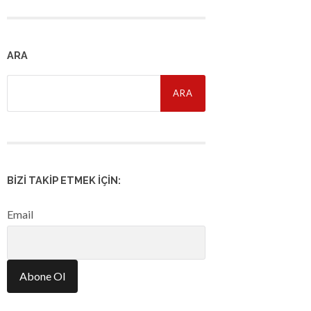
ARA
Arama:
BIZI TAKIP ETMEK İÇIN:
Email