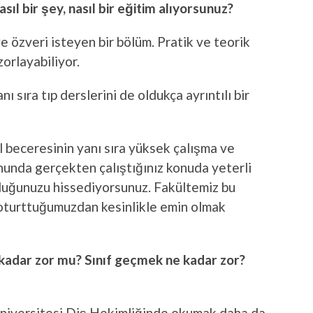
ıl bir şey, nasıl bir eğitim alıyorsunuz?
 özveri isteyen bir bölüm. Pratik ve teorik
orlayabiliyor.
ı sıra tıp derslerini de oldukça ayrıntılı bir
el beceresinin yanı sıra yüksek çalışma ve
unda gerçekten çalıştığınız konuda yeterli
lduğunuzu hissediyorsunuz. Fakültemiz bu
m oturttuğumuzdan kesinlikle emin olmak
 kadar zor mu? Sınıf geçmek ne kadar zor?
Üniversitesi Diş Hekimliğinde okumak daha da