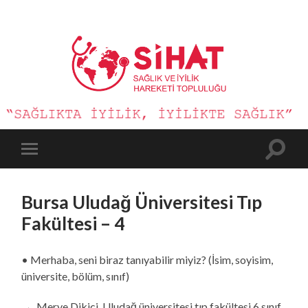
Sağlık
ve
İyilik
Hareketi
Toggle
Toggle
search
mobile
field
menu
Bursa Uludağ Üniversitesi Tıp
Fakültesi – 4
• Merhaba, seni biraz tanıyabilir miyiz? (İsim, soyisim,
üniversite, bölüm, sınıf)
→ Merve Dikici, Uludağ üniversitesi tıp fakültesi 6.sınıf