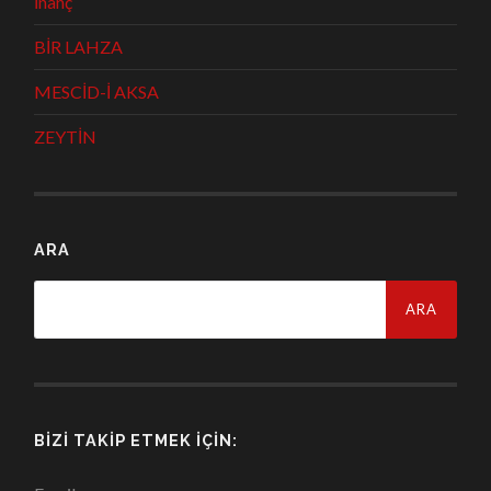
İnanç
BİR LAHZA
MESCİD-İ AKSA
ZEYTİN
ARA
Arama:
BIZI TAKIP ETMEK İÇIN: