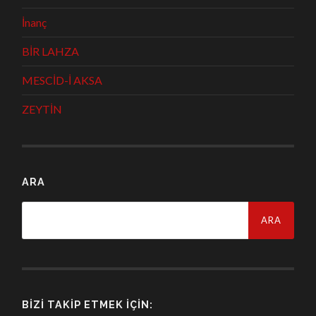
İnanç
BİR LAHZA
MESCİD-İ AKSA
ZEYTİN
ARA
Arama:
BIZI TAKIP ETMEK İÇIN: