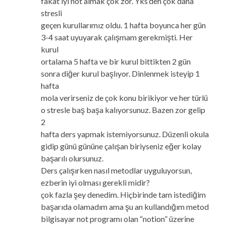
fakat iyi not almak çok zor. Yks’den çok daha
stresli
geçen kurullarımız oldu. 1 hafta boyunca her gün
3-4 saat uyuyarak çalışmam gerekmişti. Her
kurul
ortalama 5 hafta ve bir kurul bittikten 2 gün
sonra diğer kurul başlıyor. Dinlenmek isteyip 1
hafta
mola verirseniz de çok konu birikiyor ve her türlü
o stresle baş başa kalıyorsunuz. Bazen zor gelip
2
hafta ders yapmak istemiyorsunuz. Düzenli okula
gidip günü gününe çalışan biriyseniz eğer kolay
başarılı olursunuz.
Ders çalışırken nasıl metodlar uyguluyorsun,
ezberin iyi olması gerekli midir?
çok fazla şey denedim. Hiçbirinde tam istediğim
başarıda olamadım ama şu an kullandığım metod
bilgisayar not programı olan “notion” üzerine