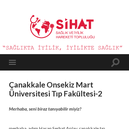
Sağlık
ve
İyilik
Hareketi
Toggle
Toggle
search
mobile
field
menu
Çanakkale Onsekiz Mart
Üniversitesi Tıp Fakültesi-2
Merhaba, seni biraz tanıyabilir miyiz?
merhaba, adım Hasan Serhat Aplay, çanakkale tıp