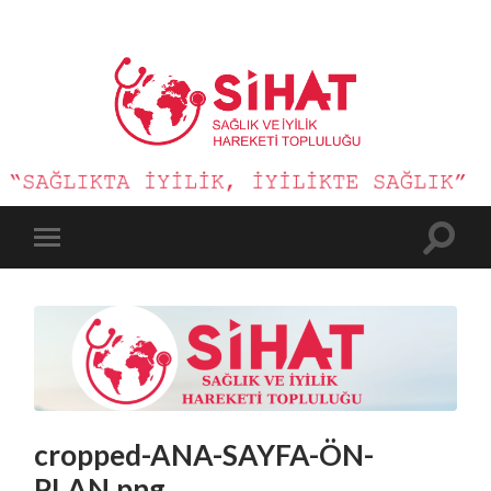
Sağlık
ve
İyilik
Hareketi
Toggle
Toggle
search
mobile
field
menu
cropped-ANA-SAYFA-ÖN-
PLAN.png