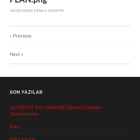
16/02/2020
1500
x
1500 PX
« Previous
Next
»
SON YAZILAR
ULUSİHAT Diş Hekimliği Öğrenci Gelişim
Sempozyumu
İnanç
BİR LAHZA