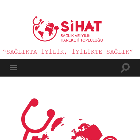
Sağlık
ve
İyilik
Hareketi
Toggle
Toggle
search
mobile
field
menu