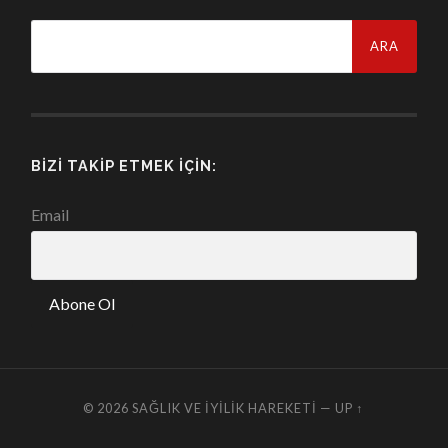
Arama:
BIZI TAKIP ETMEK İÇIN:
Email
© 2026
SAĞLIK VE İYILIK HAREKETI
—
UP ↑