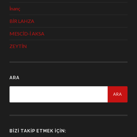
İnanç
BİR LAHZA
MESCİD-İ AKSA
ZEYTİN
ARA
Arama:
BIZI TAKIP ETMEK İÇIN: