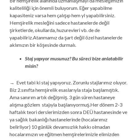
bir hemşirelik alanında uzmanlaşmayı da mesleğimizin
kaliteliliği için önemli buluyorum. Eğer yapabilme
kapasiteniz varsa hem çalışıp hem yl yapabilirsiniz.
Hemşirelik mesleğini sadece hastanelerde değil
şirketlerde, okullarda, huzurevleri vb. de de
yapabiliriz.Atanmamız da şart değil özel hastanelerde
aklımızın bir köşesinde durmalı.
Staj yapıyor musunuz? Bu süreci bize anlatabilir
misin?
→ Evet tabi ki staj yapıyoruz. Zorunlu stajlarımız oluyor.
Biz 2.sınıfta hemşirelik esaslarıyla staja başlamıştık.
Ama sanırım artık değişmiş. 3 gün süren hastaneye
alışma gözlem stajıyla başlanıyormuş.Her dönem 2-3
haftalık teori derslerimizden sonra DEÜ hastanesinde ve
ya sağlık bakanlığı hastanelerinde (hocalarımız
belirliyor) 10 günlük devamsızlık hakkı olmadan
hocalarımızın ve eğitmen hemşirelerimizle elimizden