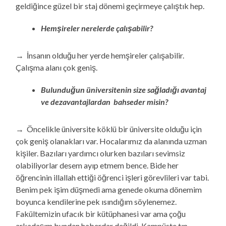
geldiğince güzel bir staj dönemi geçirmeye çalıştık hep.
Hemşireler nerelerde çalışabilir?
→ İnsanın olduğu her yerde hemşireler çalışabilir.
Çalışma alanı çok geniş.
Bulunduğun üniversitenin size sağladığı avantaj
ve dezavantajlardan bahseder misin?
→ Öncelikle üniversite köklü bir üniversite olduğu için
çok geniş olanakları var. Hocalarımız da alanında uzman
kişiler. Bazıları yardımcı olurken bazıları sevimsiz
olabiliyorlar desem ayıp etmem bence. Bide her
öğrencinin illallah ettiği öğrenci işleri görevlileri var tabi.
Benim pek işim düşmedi ama genede okuma dönemim
boyunca kendilerine pek ısındığım söylenemez.
Fakültemizin ufacık bir kütüphanesi var ama çoğu
arkadaşım bundan haberdar değildi. Kampüste tıp