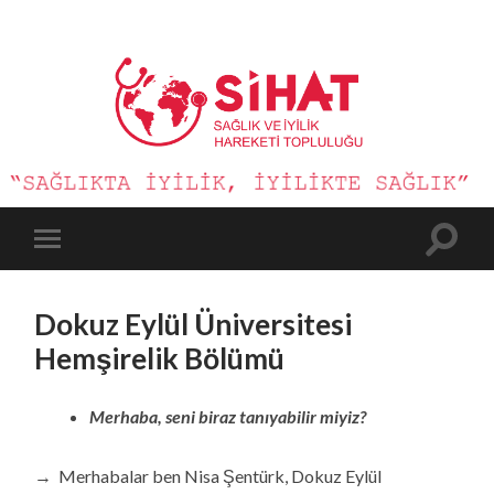
Sağlık
ve
İyilik
Hareketi
Toggle
Toggle
search
mobile
field
menu
Dokuz Eylül Üniversitesi
Hemşirelik Bölümü
Merhaba, seni biraz tanıyabilir miyiz?
→ Merhabalar ben Nisa Şentürk, Dokuz Eylül