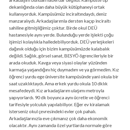
dekanlığında olan daha büyük kütüphaneyi ortak
kullanıyorduk. Kampüsümüz inciraltındaydı, deniz
manzaralıydı. Arkadaşlarımla dersten kaçıp inciraltı
sahiline gitmişliğimiz çoktur. Birde okul DEÜ
hastanesiyle aynı yerde. Bulunduğu yerde işlekti çoğu
işimizi kolaylıkla halledebiliyorduk. DEÜ yerleşkeleri
dağınık olduğu için bizim kampüsümüzde kalabalık
değildi. Sağlık, görsel sanat, BESYÖ ögrencileriyle bir
arada okuduk. Kavga veya siyasi olaylar yüzünden
karmaşa yaşandığını hiç duymadım ve ya görmedim. Kız
öğrenci yurdu ege üniversite kampüsünde yani okula bir
saat uzaklıktaydı. Ama erkek yurdu okula 10 dklık
mesafedeydi. Kız arkadaşlarım ulaşımı metroyla
yapıyorlardı. 90 dk boyunca aynı ücretle ve öğrenci
tarifesiyle yolculuk yapılabiliyor. Eğer ev kiralamak
isterseniz okul çevresindeki evler çok pahalı.
Arkadaşlarınızla eve çıkmanız çok daha ekonomik
olacaktır. Aynı zamanda özel yurtlarda normale göre