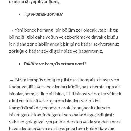
uzatma işi yapılıyor şuan,
Tıp okumak zor mu?
→ Yani bence herhangi bir bölüm zor olacak , tabi ik tıp
bilindiği gibi daha yoğun ve ezberlemeye dayalı olduğu
için daha zor olabilir ancak bir işi ne kadar seviyorsunuz
zorluğu o kadar zevkli gelir size ve başarırsınız.
Fakülte ve kampüs ortamı nasıl?
→ Bizim kampüs dediğim gibi esas kampüstan ayrı ve o
kadar yeşillik ve saha alanları küçük, hastanemiz, tıpa ait
binalar, hemşireliğe ait bina, FTR binası ve başka yüksek
okul enstütüsü ve araştırma binaları var bizim
kampüsümüzde, manevi olarak konuşacak olursam
bizim gerek kantinde gerekse sahalarda geçirdiğimiz
vakitler çok güzel, yoğun bie dersten ya da stajdan sonra
hava alacağın ve stres atacağın ortamı bulabiliyorsun.