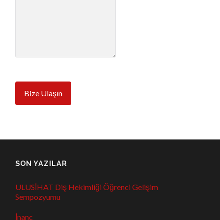
Bize Ulaşın
SON YAZILAR
ULUSİHAT Diş Hekimliği Öğrenci Gelişim
Sempozyumu
İnanç