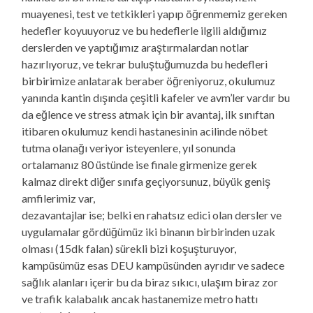
muayenesi, test ve tetkikleri yapıp öğrenmemiz gereken
hedefler koyuuyoruz ve bu hedeflerle ilgili aldığımız
derslerden ve yaptığımız araştırmalardan notlar
hazırlıyoruz, ve tekrar buluştuğumuzda bu hedefleri
birbirimize anlatarak beraber öğreniyoruz, okulumuz
yanında kantin dışında çeşitli kafeler ve avm’ler vardır bu
da eğlence ve stress atmak için bir avantaj, ilk sınıftan
itibaren okulumuz kendi hastanesinin acilinde nöbet
tutma olanağı veriyor isteyenlere, yıl sonunda
ortalamanız 80 üstünde ise finale girmenize gerek
kalmaz direkt diğer sınıfa geçiyorsunuz, büyük geniş
amfilerimiz var,
dezavantajlar ise; belki en rahatsız edici olan dersler ve
uygulamalar gördüğümüz iki binanın birbirinden uzak
olması (15dk falan) sürekli bizi koşuşturuyor,
kampüsümüz esas DEU kampüsünden ayrıdır ve sadece
sağlık alanları içerir bu da biraz sıkıcı, ulaşım biraz zor
ve trafik kalabalık ancak hastanemize metro hattı