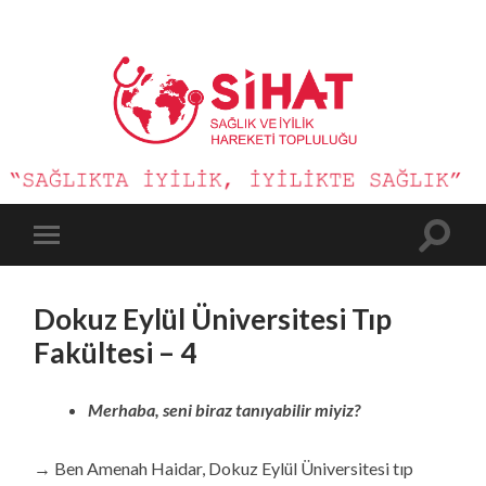
Sağlık
ve
İyilik
Hareketi
Toggle
Toggle
search
mobile
field
menu
Dokuz Eylül Üniversitesi Tıp
Fakültesi – 4
Merhaba, seni biraz tanıyabilir miyiz?
→ Ben Amenah Haidar, Dokuz Eylül Üniversitesi tıp