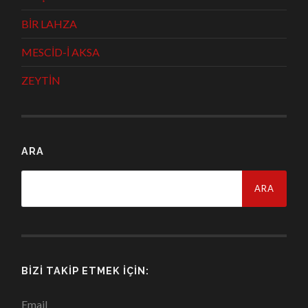
BİR LAHZA
MESCİD-İ AKSA
ZEYTİN
ARA
Arama:
BIZI TAKIP ETMEK İÇIN:
Email