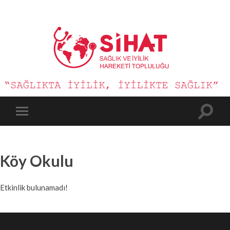
Sağlık
ve
İyilik
Hareketi
Toggle
Toggle
search
mobile
field
menu
Köy Okulu
Etkinlik bulunamadı!