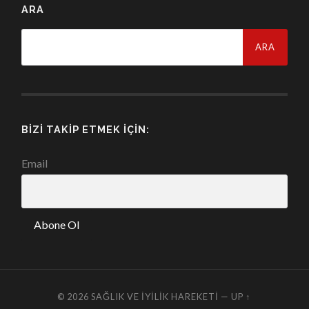
ARA
Arama:
BIZI TAKIP ETMEK İÇIN:
Email
© 2026
SAĞLIK VE İYILIK HAREKETI
—
UP ↑