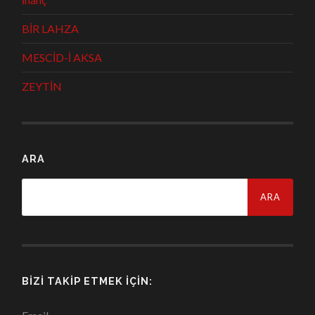
BİR LAHZA
MESCİD-İ AKSA
ZEYTİN
ARA
Arama:
BIZI TAKIP ETMEK İÇIN: