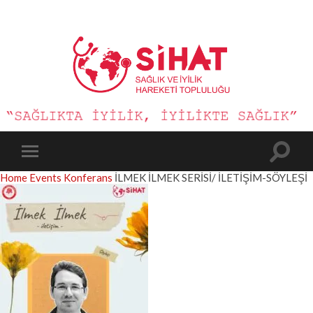
Sağlık
ve
İyilik
Hareketi
Toggle
Toggle
search
mobile
Home
Events
Konferans
İLMEK İLMEK SERİSİ/ İLETİŞİM-SÖYLEŞİ
field
menu