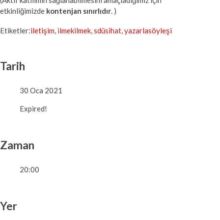
(Aktif katılımın sağlanabilmesini amaçladığımız için
etkinliğimizde
kontenjan sınırlıdır
. )
Etiketler:
iletişim
,
ilmekilmek
,
sdüsihat
,
yazarlasöyleşi
Tarih
30 Oca 2021
Expired!
Zaman
20:00
Yer