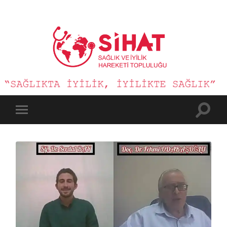
Sağlık
ve
İyilik
Hareketi
Toggle
Toggle
search
mobile
field
menu