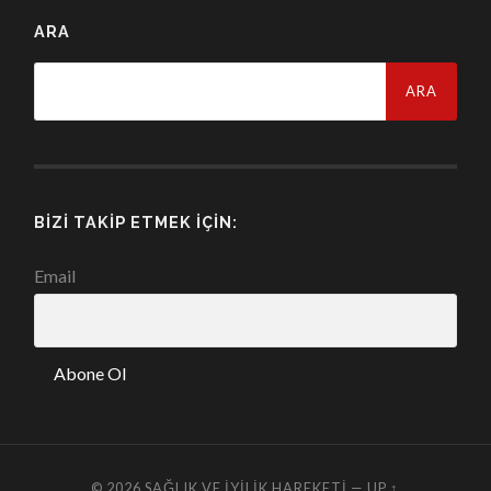
ARA
Arama:
BIZI TAKIP ETMEK İÇIN:
Email
© 2026
SAĞLIK VE İYILIK HAREKETI
—
UP ↑