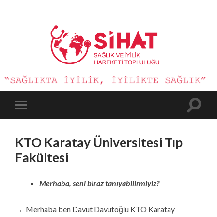
Sağlık
ve
İyilik
Hareketi
Toggle
Toggle
search
mobile
field
menu
KTO Karatay Üniversitesi Tıp
Fakültesi
Merhaba, seni biraz tanıyabilirmiyiz?
→ Merhaba ben Davut Davutoğlu KTO Karatay