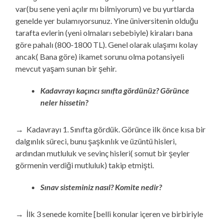
var(bu sene yeni açılır mı bilmiyorum) ve bu yurtlarda
genelde yer bulamıyorsunuz. Yine üniversitenin olduğu
tarafta evlerin (yeni olmaları sebebiyle) kiraları bana
göre pahalı (800-1800 TL). Genel olarak ulaşımı kolay
ancak( Bana göre) ikamet sorunu olma potansiyeli
mevcut yaşam sunan bir şehir.
Kadavrayı kaçıncı sınıfta gördünüz? Görünce
neler hissetin?
→ Kadavrayı 1. Sınıfta gördük. Görünce ilk önce kısa bir
dalgınlık süreci, bunu şaşkınlık ve üzüntü hisleri,
ardından mutluluk ve sevinç hisleri( somut bir şeyler
görmenin verdiği mutluluk) takip etmişti.
Sınav sisteminiz nasıl? Komite nedir?
→ İlk 3 senede komite [belli konular içeren ve birbiriyle