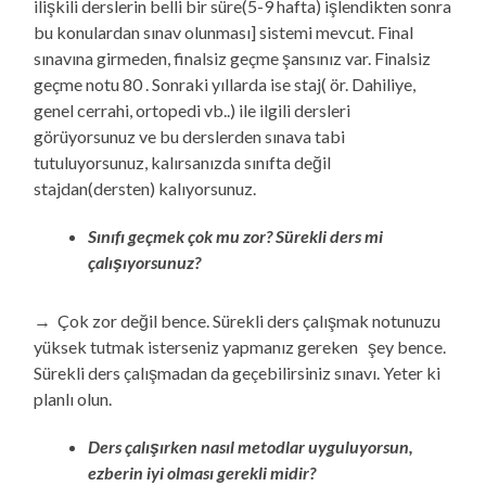
ilişkili derslerin belli bir süre(5-9 hafta) işlendikten sonra
bu konulardan sınav olunması] sistemi mevcut. Final
sınavına girmeden, finalsiz geçme şansınız var. Finalsiz
geçme notu 80 . Sonraki yıllarda ise staj( ör. Dahiliye,
genel cerrahi, ortopedi vb..) ile ilgili dersleri
görüyorsunuz ve bu derslerden sınava tabi
tutuluyorsunuz, kalırsanızda sınıfta değil
stajdan(dersten) kalıyorsunuz.
Sınıfı geçmek çok mu zor? Sürekli ders mi
çalışıyorsunuz?
→ Çok zor değil bence. Sürekli ders çalışmak notunuzu
yüksek tutmak isterseniz yapmanız gereken şey bence.
Sürekli ders çalışmadan da geçebilirsiniz sınavı. Yeter ki
planlı olun.
Ders çalışırken nasıl metodlar uyguluyorsun,
ezberin iyi olması gerekli midir?