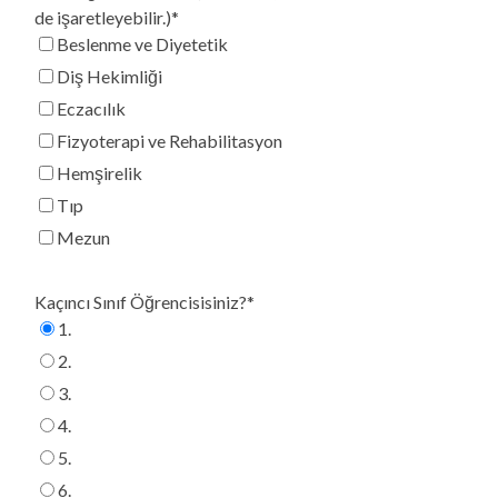
de işaretleyebilir.)*
Beslenme ve Diyetetik
Diş Hekimliği
Eczacılık
Fizyoterapi ve Rehabilitasyon
Hemşirelik
Tıp
Mezun
Kaçıncı Sınıf Öğrencisisiniz?*
1.
2.
3.
4.
5.
6.