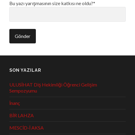
Bu yazı yarışmasının size katkısı ne oldu?*
SON YAZILAR
ULUSİHAT Diş Hekimliği Öğrenci Gelişim
Sempozyumu
İnanç
BİR LAHZA
MESCİD-İ AKSA