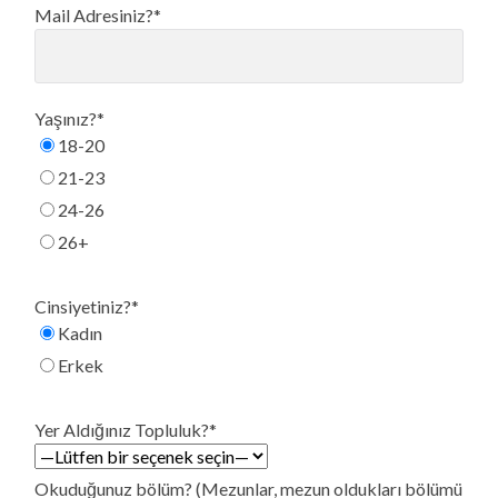
Mail Adresiniz?*
Yaşınız?*
18-20
21-23
24-26
26+
Cinsiyetiniz?*
Kadın
Erkek
Yer Aldığınız Topluluk?*
Okuduğunuz bölüm? (Mezunlar, mezun oldukları bölümü