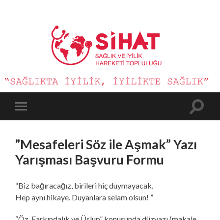
Sağlık
ve
İyilik
Hareketi
Toggle
Toggle
search
mobile
field
menu
”Mesafeleri Söz ile Aşmak” Yazı
Yarışması Başvuru Formu
“Biz bağıracağız, birileri hiç duymayacak.
Hep aynı hikaye. Duyanlara selam olsun! ”
“Öz, Farkındalık ve Üslup” konusunda düzyazı (makale,