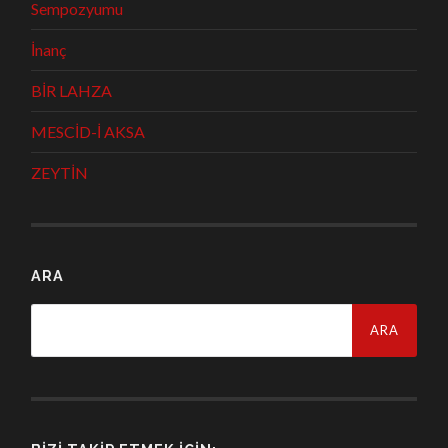
Sempozyumu
İnanç
BİR LAHZA
MESCİD-İ AKSA
ZEYTİN
ARA
Arama: