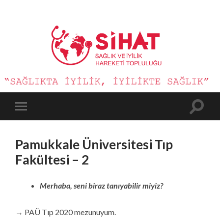
Sağlık
ve
İyilik
Hareketi
Toggle
Toggle
search
mobile
field
menu
Pamukkale Üniversitesi Tıp
Fakültesi – 2
Merhaba, seni biraz tanıyabilir miyiz?
→ PAÜ Tıp 2020 mezunuyum.