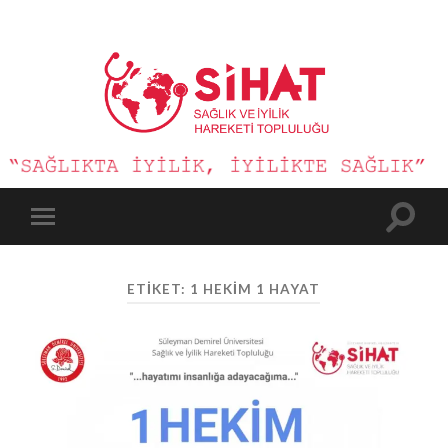
Sağlık
ve
İyilik
Hareketi
Toggle
Toggle
search
mobile
field
menu
ETIKET:
1 HEKIM 1 HAYAT