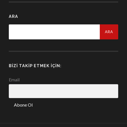
ARA
Arama:
BIZI TAKIP ETMEK İÇIN:
Email