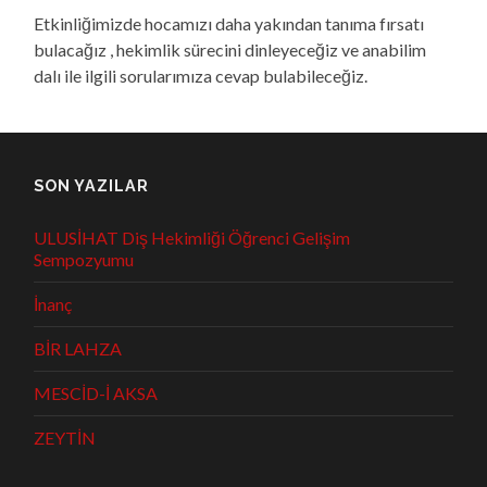
Etkinliğimizde hocamızı daha yakından tanıma fırsatı
bulacağız , hekimlik sürecini dinleyeceğiz ve anabilim
dalı ile ilgili sorularımıza cevap bulabileceğiz.
SON YAZILAR
ULUSİHAT Diş Hekimliği Öğrenci Gelişim
Sempozyumu
İnanç
BİR LAHZA
MESCİD-İ AKSA
ZEYTİN