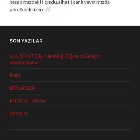
hesabımızdaki (
@sdu.sihat
) canlı yayınımızda
görüşmek üzere
SON YAZILAR
ULUSİHAT Diş Hekimliği Öğrenci Gelişim
Sempozyumu
İnanç
BİR LAHZA
MESCİD-İ AKSA
ZEYTİN