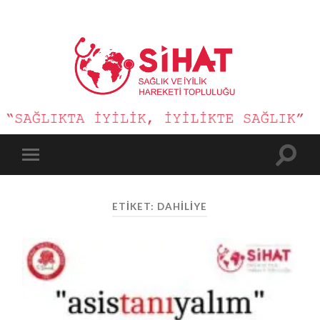
Sağlık
ve
İyilik
Hareketi
Toggle
Toggle
search
mobile
field
menu
ETIKET:
DAHILIYE