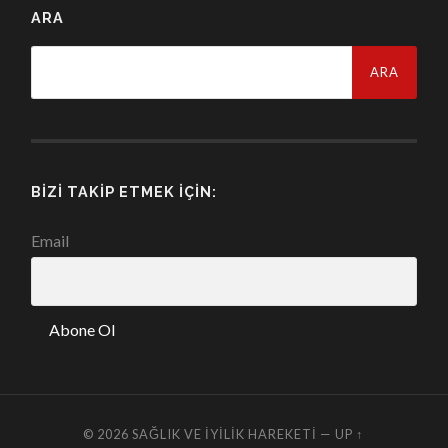
ARA
Arama:
BIZI TAKIP ETMEK İÇIN:
Email
© 2026
SAĞLIK VE İYILIK HAREKETI
—
UP ↑