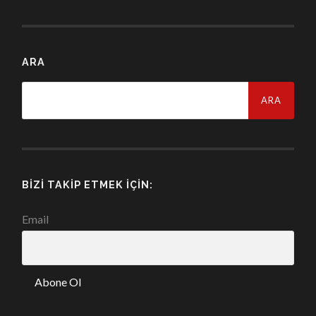
ARA
Arama:
BIZI TAKIP ETMEK İÇIN:
Email