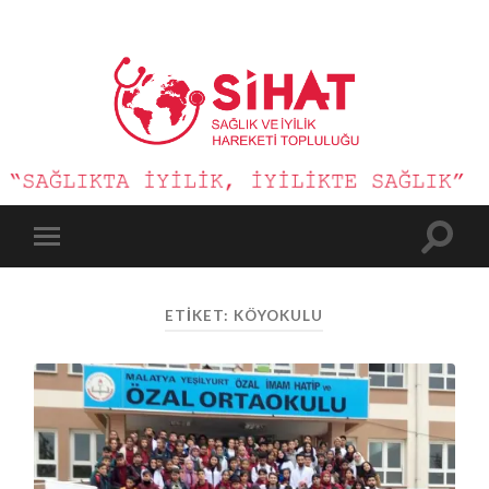
Sağlık
ve
İyilik
Hareketi
Toggle
Toggle
search
mobile
field
menu
ETIKET:
KÖYOKULU