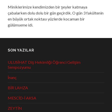
Miniklerimize kendimizden bir şeyler katmaya
çabalarken dolu dolu bir gün geçirdik. O gün 3 fakültenin
en büyük ortak noktası yüzlerde kocaman bir
gülümseme idi.
SON YAZILAR
ULUSİHAT Diş Hekimliği Öğrenci Gelişim
Sempozyumu
İnanç
BİR LAHZA
MESCİD-İ AKSA
ZEYTİN