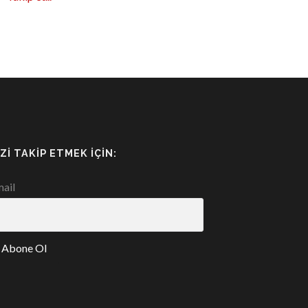
IZI TAKIP ETMEK İÇIN:
ail