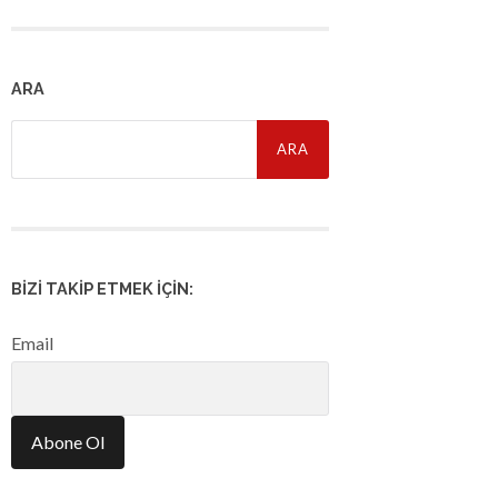
ARA
Arama:
BIZI TAKIP ETMEK İÇIN:
Email