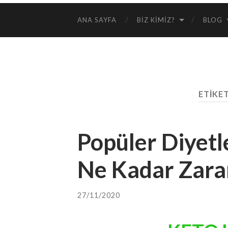
ANA SAYFA
BIZ KIMIZ?
BLOG
ETIKE
Popüler Diyetl
Ne Kadar Zarar
27/11/2020