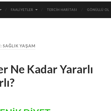
FAALIYETLER
TERCIH HARITASI
GÖNÜLLÜ OL
T:
SAĞLIK YAŞAM
er Ne Kadar Yararlı
lı?