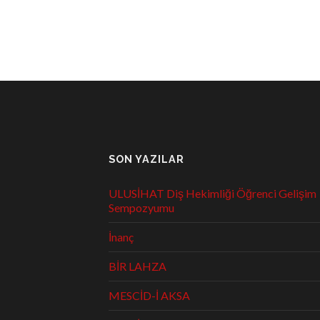
SON YAZILAR
ULUSİHAT Diş Hekimliği Öğrenci Gelişim
Sempozyumu
İnanç
BİR LAHZA
MESCİD-İ AKSA