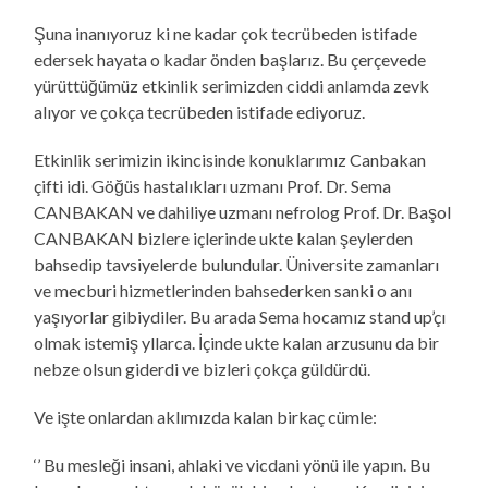
Şuna inanıyoruz ki ne kadar çok tecrübeden istifade
edersek hayata o kadar önden başlarız. Bu çerçevede
yürüttüğümüz etkinlik serimizden ciddi anlamda zevk
alıyor ve çokça tecrübeden istifade ediyoruz.
Etkinlik serimizin ikincisinde konuklarımız Canbakan
çifti idi. Göğüs hastalıkları uzmanı Prof. Dr. Sema
CANBAKAN ve dahiliye uzmanı nefrolog Prof. Dr. Başol
CANBAKAN bizlere içlerinde ukte kalan şeylerden
bahsedip tavsiyelerde bulundular. Üniversite zamanları
ve mecburi hizmetlerinden bahsederken sanki o anı
yaşıyorlar gibiydiler. Bu arada Sema hocamız stand up’çı
olmak istemiş yllarca. İçinde ukte kalan arzusunu da bir
nebze olsun giderdi ve bizleri çokça güldürdü.
Ve işte onlardan aklımızda kalan birkaç cümle:
‘’ Bu mesleği insani, ahlaki ve vicdani yönü ile yapın. Bu