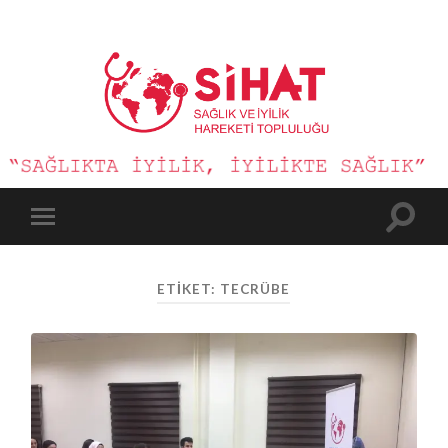
Sağlık
ve
İyilik
Hareketi
Toggle
Toggle
search
mobile
field
menu
ETIKET:
TECRÜBE