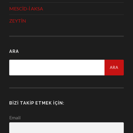
MESCİD-İ AKSA
ZEYTİN
ARA
Arama:
BIZI TAKIP ETMEK İÇIN:
Email