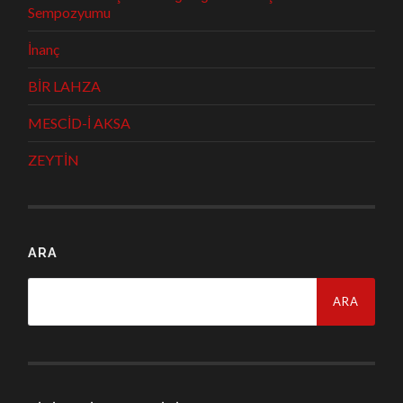
Sempozyumu
İnanç
BİR LAHZA
MESCİD-İ AKSA
ZEYTİN
ARA
Arama: