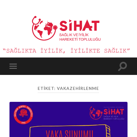
Sağlık
ve
İyilik
Hareketi
Toggle
Toggle
search
mobile
field
menu
ETIKET:
VAKAZEHIRLENME