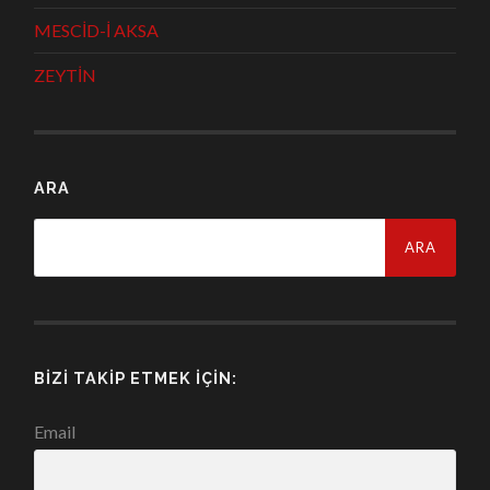
MESCİD-İ AKSA
ZEYTİN
ARA
Arama:
BIZI TAKIP ETMEK İÇIN:
Email