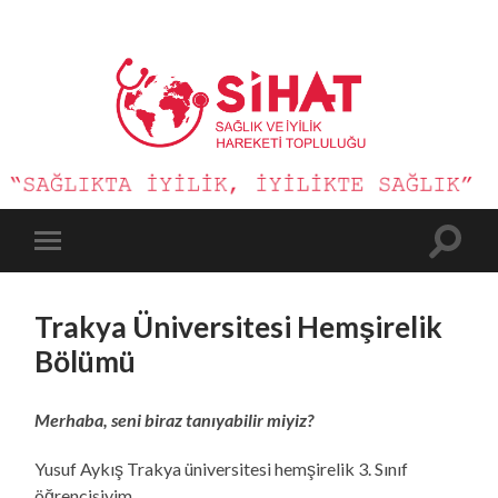
Sağlık
ve
İyilik
Hareketi
Toggle
Toggle
search
mobile
field
menu
Trakya Üniversitesi Hemşirelik
Bölümü
Merhaba, seni biraz tanıyabilir miyiz?
Yusuf Aykış Trakya üniversitesi hemşirelik 3. Sınıf
öğrencisiyim