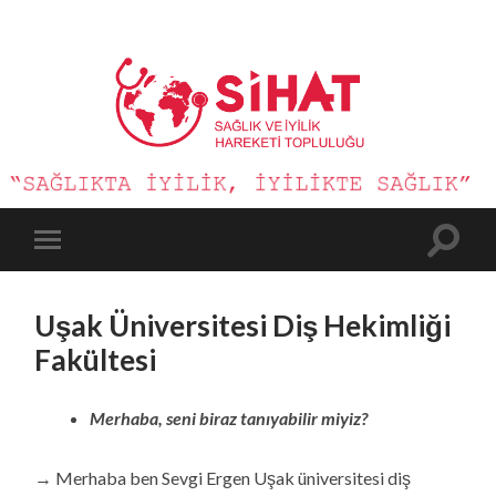
Sağlık
ve
İyilik
Hareketi
Toggle
Toggle
search
mobile
field
menu
Uşak Üniversitesi Diş Hekimliği
Fakültesi
Merhaba, seni biraz tanıyabilir miyiz?
→ Merhaba ben Sevgi Ergen Uşak üniversitesi diş