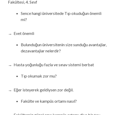
Fakültesi, 4. Sınıf
Sence hangi üniversitede Tıp okuduğun önemli
mi?
→ Evet önemli
Bulunduğun üniversitenin size sunduğu avantajlar,
dezavantajlar nelerdir?
→ Hasta yoğunluğu fazla ve sınav sistemi berbat
Tıp okumak zor mu?
→ Eğer isteyerek geldiysen zor değil.
Fakülte ve kampüs ortamı nasıl?
→ Fakültemiz güzel ama kampüs ortamı diye bir şey