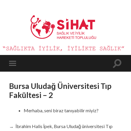
Sağlık
ve
İyilik
Hareketi
Toggle
Toggle
search
mobile
field
menu
Bursa Uludağ Üniversitesi Tıp
Fakültesi – 2
Merhaba, seni biraz tanıyabilir miyiz?
→ İbrahim Halis İpek, Bursa Uludağ üniversitesi Tıp