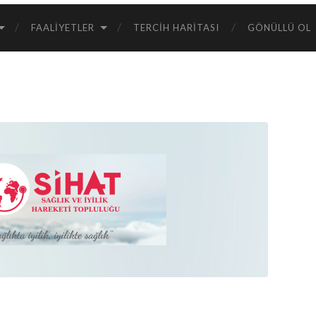
FAALIYETLER
TERCIH HARITASI
GÖNÜLLÜ OL