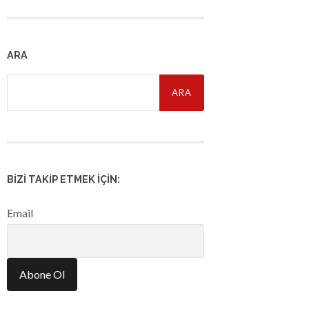
ARA
Arama:
BIZI TAKIP ETMEK İÇIN:
Email