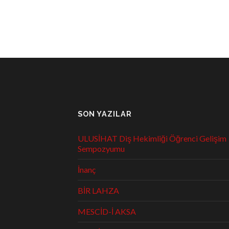
SON YAZILAR
ULUSİHAT Diş Hekimliği Öğrenci Gelişim
Sempozyumu
İnanç
BİR LAHZA
MESCİD-İ AKSA