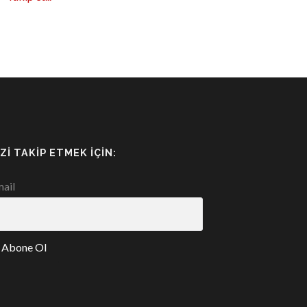
IZI TAKIP ETMEK İÇIN:
ail