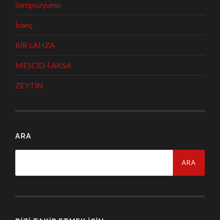
Sempozyumu
İnanç
BİR LAHZA
MESCİD-İ AKSA
ZEYTİN
ARA
Arama: