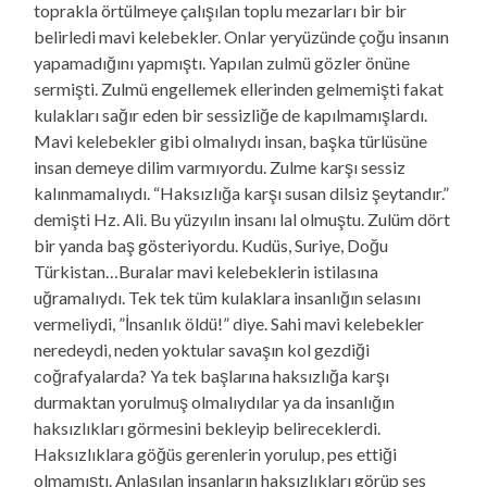
toprakla örtülmeye çalışılan toplu mezarları bir bir
belirledi mavi kelebekler. Onlar yeryüzünde çoğu insanın
yapamadığını yapmıştı. Yapılan zulmü gözler önüne
sermişti. Zulmü engellemek ellerinden gelmemişti fakat
kulakları sağır eden bir sessizliğe de kapılmamışlardı.
Mavi kelebekler gibi olmalıydı insan, başka türlüsüne
insan demeye dilim varmıyordu. Zulme karşı sessiz
kalınmamalıydı. “Haksızlığa karşı susan dilsiz şeytandır.”
demişti Hz. Ali. Bu yüzyılın insanı lal olmuştu. Zulüm dört
bir yanda baş gösteriyordu. Kudüs, Suriye, Doğu
Türkistan…Buralar mavi kelebeklerin istilasına
uğramalıydı. Tek tek tüm kulaklara insanlığın selasını
vermeliydi, ”İnsanlık öldü!” diye. Sahi mavi kelebekler
neredeydi, neden yoktular savaşın kol gezdiği
coğrafyalarda? Ya tek başlarına haksızlığa karşı
durmaktan yorulmuş olmalıydılar ya da insanlığın
haksızlıkları görmesini bekleyip belireceklerdi.
Haksızlıklara göğüs gerenlerin yorulup, pes ettiği
olmamıştı. Anlaşılan insanların haksızlıkları görüp ses