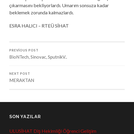
çıkarmasını bekliyorlardı. Umarım sonsuza kadar
beklemek zorunda kalmazlardı.
ESRA HALICI – RTEÜ SİHAT
PREVIOUS POST
BioNTech, Sinovac, SputnikV..
NEXT POST
MERAKTAN
SON YAZILAR
ULUSİHAT Diş Hekimliği Öğrenci Gelişim