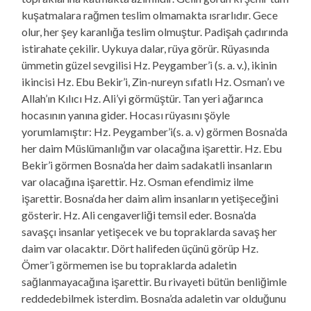
kuşatmalara rağmen teslim olmamakta ısrarlıdır. Gece
olur, her şey karanlığa teslim olmuştur. Padişah çadırında
istirahate çekilir. Uykuya dalar, rüya görür. Rüyasında
ümmetin güzel sevgilisi Hz. Peygamber’i (s. a. v.), ikinin
ikincisi Hz. Ebu Bekir’i, Zin-nureyn sıfatlı Hz. Osman’ı ve
Allah’ın Kılıcı Hz. Ali’yi görmüştür. Tan yeri ağarınca
hocasının yanına gider. Hocası rüyasını şöyle
yorumlamıştır: Hz. Peygamber’i(s. a. v) görmen Bosna’da
her daim Müslümanlığın var olacağına işarettir. Hz. Ebu
Bekir’i görmen Bosna’da her daim sadakatli insanların
var olacağına işarettir. Hz. Osman efendimiz ilme
işarettir. Bosna‘da her daim alim insanların yetişeceğini
gösterir. Hz. Ali cengaverliği temsil eder. Bosna’da
savaşçı insanlar yetişecek ve bu topraklarda savaş her
daim var olacaktır. Dört halifeden üçünü görüp Hz.
Ömer’i görmemen ise bu topraklarda adaletin
sağlanmayacağına işarettir. Bu rivayeti bütün benliğimle
reddedebilmek isterdim. Bosna’da adaletin var olduğunu