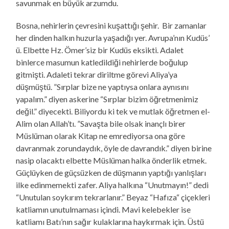
savunmak en büyük arzumdu.
Bosna, nehirlerin çevresini kuşattığı şehir. Bir zamanlar
her dinden halkın huzurla yaşadığı yer. Avrupa’nın Kudüs’
ü. Elbette Hz. Ömer’siz bir Kudüs eksikti. Adalet
binlerce masumun katledildiği nehirlerde boğulup
gitmişti. Adaleti tekrar diriltme görevi Aliya’ya
düşmüştü. ”Sırplar bize ne yaptıysa onlara aynısını
yapalım.” diyen askerine “Sırplar bizim öğretmenimiz
değil.” diyecekti. Biliyordu ki tek ve mutlak öğretmen el-
Alim olan Allah’tı. ”Savaşta bile olsak inançlı birer
Müslüman olarak Kitap ne emrediyorsa ona göre
davranmak zorundaydık, öyle de davrandık.” diyen birine
nasip olacaktı elbette Müslüman halka önderlik etmek.
Güçlüyken de güçsüzken de düşmanın yaptığı yanlışları
ilke edinmemekti zafer. Aliya halkına “Unutmayın!” dedi
“Unutulan soykırım tekrarlanır.” Beyaz “Hafıza“ çiçekleri
katliamın unutulmaması içindi. Mavi kelebekler ise
katliamı Batı’nın sağır kulaklarına haykırmak için. Üstü