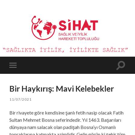
Sağlık
ve
İyilik
Hareketi
Toggle
Toggle
search
mobile
field
menu
Bir Haykırış: Mavi Kelebekler
11/07/2021
Bir rivayete göre kendisine şanlı fetih nasip olacak Fatih
Sultan Mehmet Bosna seferindedir. Yıl 1463. Başarıları
dünyaya nam salacak olan padişah Bosna’yı Osmanlı
topraklarına katmakta azimlidir. Gelin görün ki şehir tüm