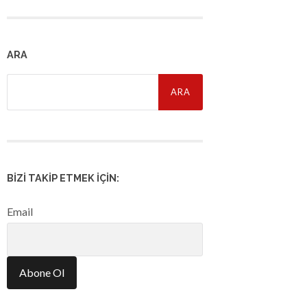
ARA
Arama:
BIZI TAKIP ETMEK İÇIN:
Email