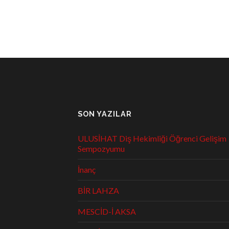
SON YAZILAR
ULUSİHAT Diş Hekimliği Öğrenci Gelişim
Sempozyumu
İnanç
BİR LAHZA
MESCİD-İ AKSA