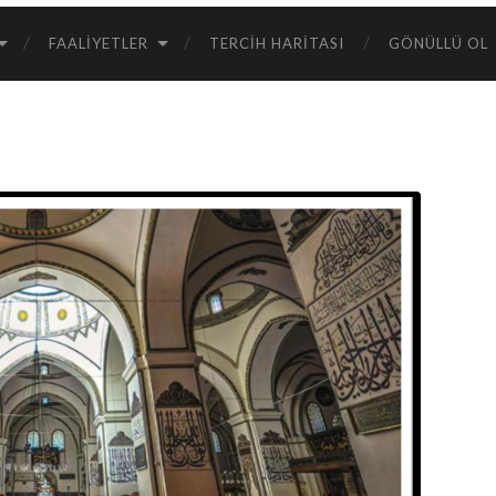
FAALIYETLER
TERCIH HARITASI
GÖNÜLLÜ OL