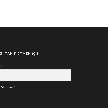
IZI TAKIP ETMEK İÇIN:
ail