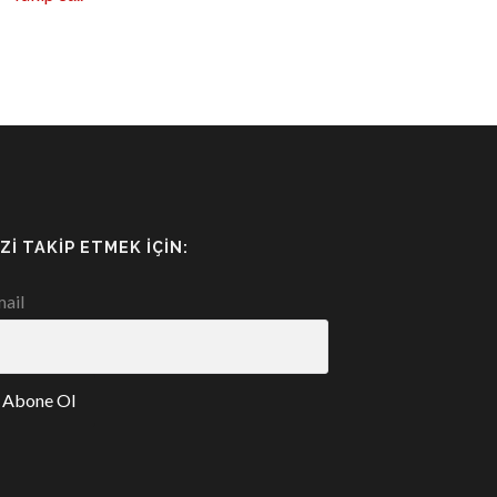
IZI TAKIP ETMEK İÇIN:
ail