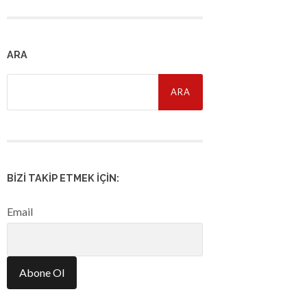
ARA
Arama:
BIZI TAKIP ETMEK İÇIN:
Email