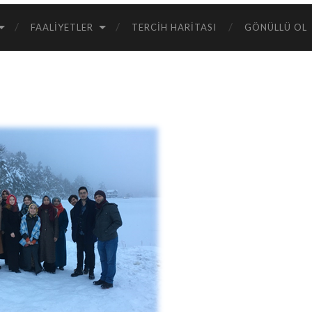
FAALIYETLER
TERCIH HARITASI
GÖNÜLLÜ OL