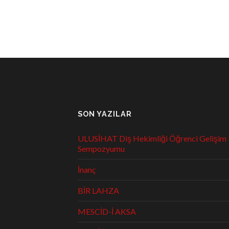
SON YAZILAR
ULUSİHAT Diş Hekimliği Öğrenci Gelişim
Sempozyumu
İnanç
BİR LAHZA
MESCİD-İ AKSA