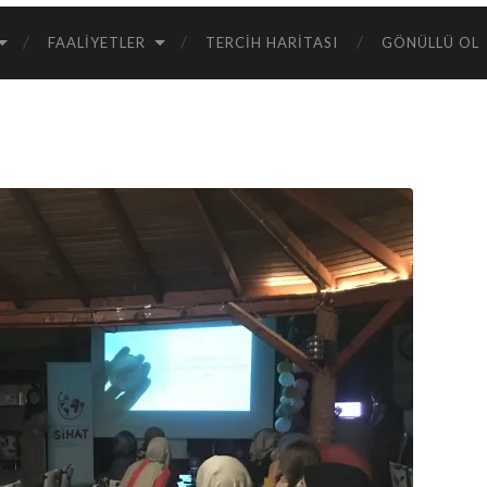
FAALIYETLER
TERCIH HARITASI
GÖNÜLLÜ OL