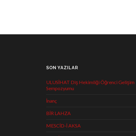
SON YAZILAR
ULUSİHAT Diş Hekimliği Öğrenci Gelişim
Sempozyumu
İnanç
BİR LAHZA
MESCİD-İ AKSA