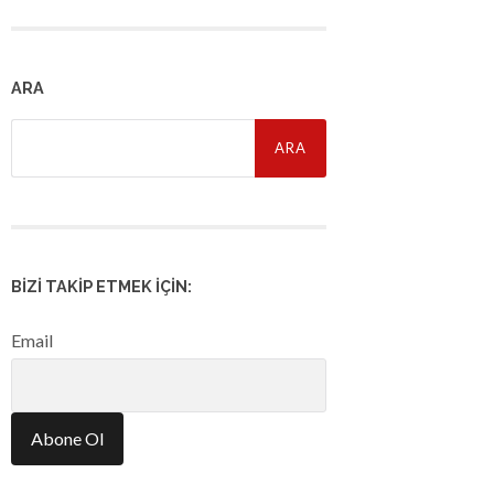
ARA
Arama:
BIZI TAKIP ETMEK İÇIN:
Email