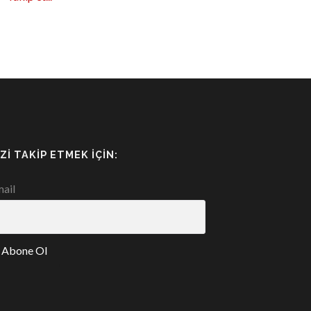
IZI TAKIP ETMEK İÇIN:
ail