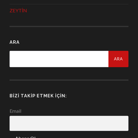
ZEYTİN
ARA
Arama:
BIZI TAKIP ETMEK İÇIN:
Email