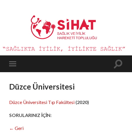
Sağlık
ve
İyilik
Hareketi
Toggle
Toggle
search
mobile
field
menu
Düzce Üniversitesi
Düzce Üniversitesi Tıp Fakültesi
(2020)
SORULARINIZ İÇİN:
← Geri