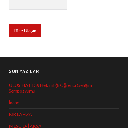
Bize Ulaşın
SON YAZILAR
ULUSİHAT Diş Hekimliği Öğrenci Gelişim
Sempozyumu
İnanç
BİR LAHZA
MESCİD-İ AKSA