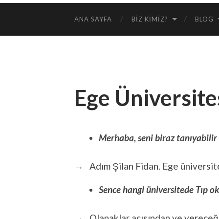
ANA SAYFA
BIZ KIMIZ?
BLOG
Ege Üniversites
Merhaba, seni biraz tanıyabilir
→ Adım Şilan Fidan. Ege üniversite
Sence hangi üniversitede Tıp 
→ Olanaklar açısından ve vereceği 