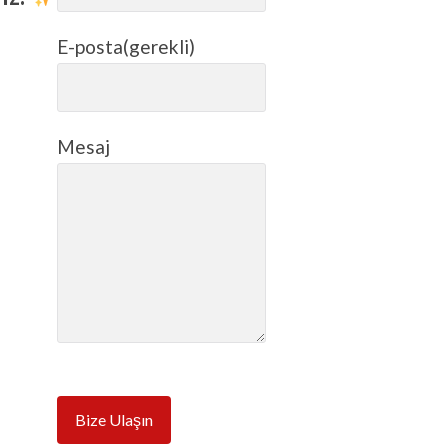
E-posta
(gerekli)
Mesaj
Bize Ulaşın