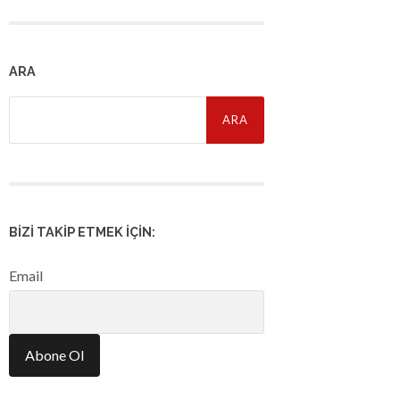
ARA
Arama:
BIZI TAKIP ETMEK İÇIN:
Email