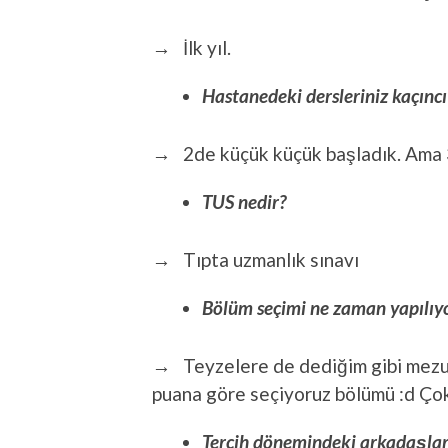
→ İlk yıl.
Hastanedeki dersleriniz kaçıncı
→ 2de küçük küçük başladık. Ama 3
TUS nedir?
→ Tıpta uzmanlık sınavı
Bölüm seçimi ne zaman yapılıy
→ Teyzelere de dediğim gibi mezun
puana göre seçiyoruz bölümü :d Çok
Tercih dönemindeki arkadaşlar