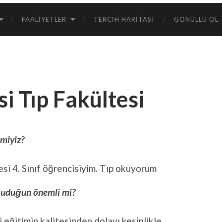
FAALIYETLER
TERCIH HARITASI
GÖNÜLLÜ OL
i Tıp Fakültesi
 miyiz?
si 4. Sınıf öğrencisiyim. Tıp okuyorum
okuduğun önemli mi?
eğitimin kalitesinden dolayı kesinlikle