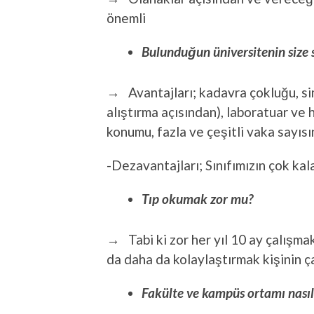
önemli
Bulunduğun üniversitenin size 
→ Avantajları; kadavra çokluğu, si
alıştırma açısından), laboratuar ve 
konumu, fazla ve çeşitli vaka sayısı
-Dezavantajları; Sınıfımızın çok kal
Tıp okumak zor mu?
→ Tabi ki zor her yıl 10 ay çalışm
da daha da kolaylaştırmak kişinin ç
Fakülte ve kampüs ortamı nasıl