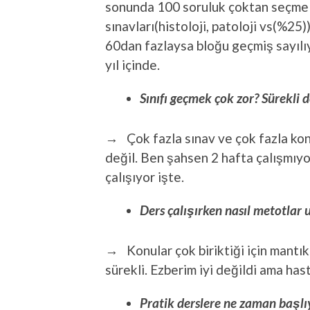
sonunda 100 soruluk çoktan seçmel
sınavları(histoloji, patoloji vs(%25)
60dan fazlaysa bloğu geçmiş sayılı
yıl içinde.
Sınıfı geçmek çok zor? Sürekli 
→ Çok fazla sınav ve çok fazla konu 
değil. Ben şahsen 2 hafta çalışmıyo
çalışıyor işte.
Ders çalışırken nasıl metotlar 
→ Konular çok biriktiği için mantı
sürekli. Ezberim iyi değildi ama hast
Pratik derslere ne zaman başl