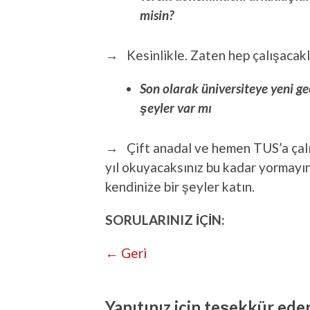
misin?
→ Kesinlikle. Zaten hep çalışacakla
Son olarak üniversiteye yeni ge
şeyler var mı
→ Çift anadal ve hemen TUS’a çalı
yıl okuyacaksınız bu kadar yormayın 
kendinize bir şeyler katın.
SORULARINIZ İÇİN:
← Geri
Yanıtınız için teşekkür eder