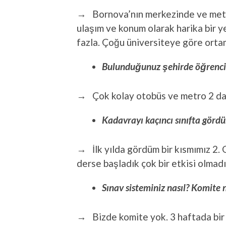
→ Bornova’nın merkezinde ve metr
ulaşım ve konum olarak harika bir yer
fazla. Çoğu üniversiteye göre ortamı
Bulunduğunuz şehirde öğrenci o
→ Çok kolay otobüs ve metro 2 dak
Kadavrayı kaçıncı sınıfta gördü
→ İlk yılda gördüm bir kısmımız 2.
derse başladık çok bir etkisi olmadı
Sınav sisteminiz nasıl? Komite 
→ Bizde komite yok. 3 haftada bir 