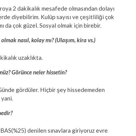
oya 2 dakikalık mesafede olmasından dolayı
de diyebilirim. Kulüp sayısı ve çeşitliliği çok
 da çok güzel. Sosyal olmak için birebir.
lmak nasıl, kolay mı? (Ulaşım, kira vs.)
ikalık uzaklıkta.
nüz? Görünce neler hissetin?
 Günde gördüler. Hiçbir şey hissedemeden
 yani.
nedir?
BAS(%25) denilen sınavlara giriyoruz evre