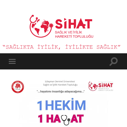
Sağlık
ve
İyilik
Hareketi
Toggle
Toggle
search
mobile
field
menu