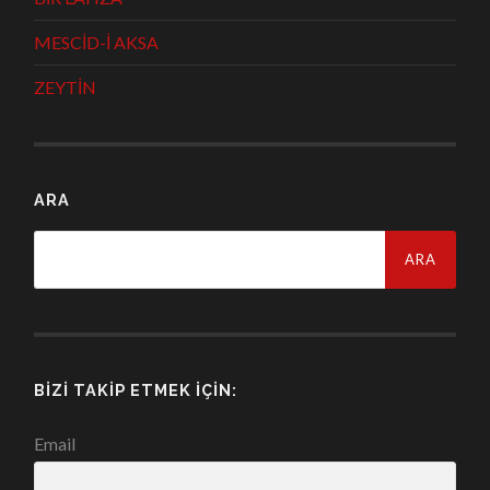
MESCİD-İ AKSA
ZEYTİN
ARA
Arama:
BIZI TAKIP ETMEK İÇIN:
Email