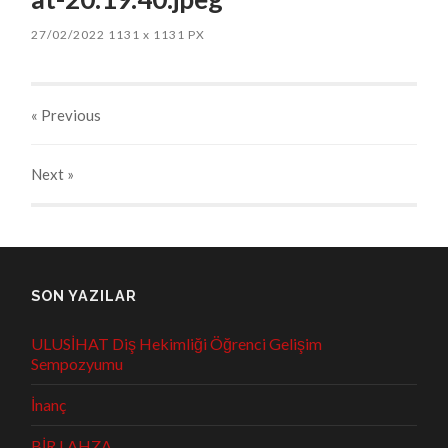
27/02/2022
1131
x
1131 PX
« Previous
Next
»
SON YAZILAR
ULUSİHAT Diş Hekimliği Öğrenci Gelişim
Sempozyumu
İnanç
BİR LAHZA