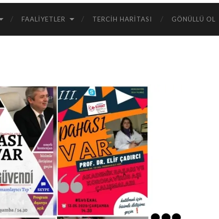
FAALIYETLER
TERCIH HARITASI
GÖNÜLLÜ OL