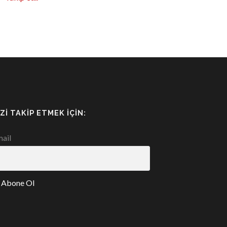
IZI TAKIP ETMEK İÇIN:
ail