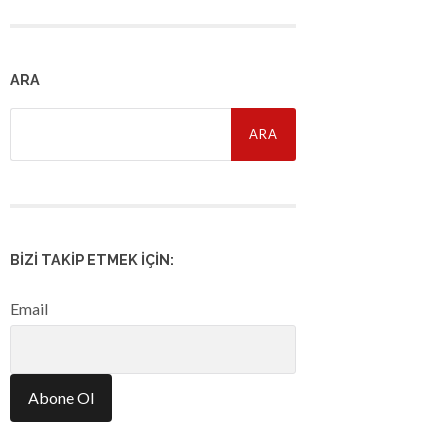
ARA
Arama:
BIZI TAKIP ETMEK İÇIN:
Email