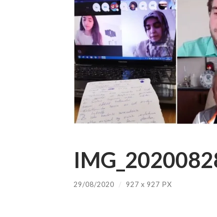
IMG_20200828
29/08/2020
/
927
x
927 PX