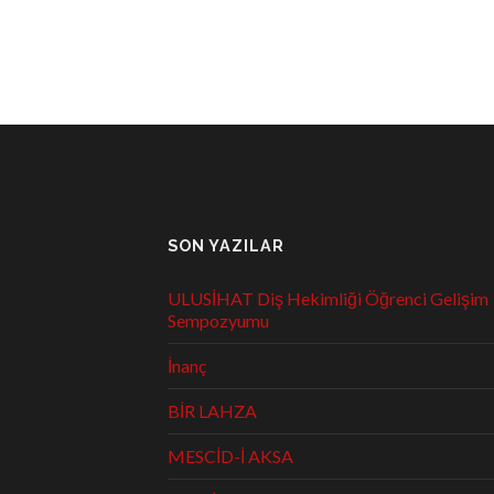
SON YAZILAR
ULUSİHAT Diş Hekimliği Öğrenci Gelişim
Sempozyumu
İnanç
BİR LAHZA
MESCİD-İ AKSA