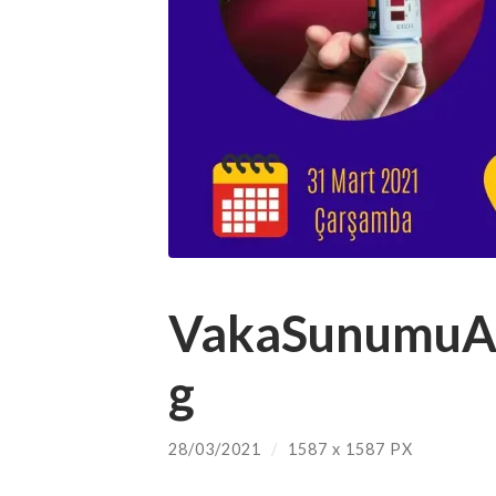
VakaSunumuAf
g
28/03/2021
/
1587
x
1587 PX