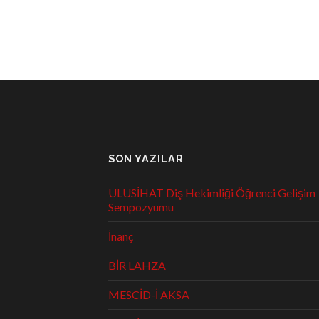
SON YAZILAR
ULUSİHAT Diş Hekimliği Öğrenci Gelişim
Sempozyumu
İnanç
BİR LAHZA
MESCİD-İ AKSA