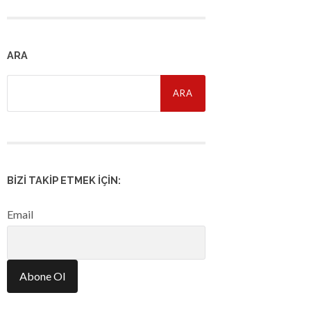
ARA
Arama:
BIZI TAKIP ETMEK İÇIN:
Email