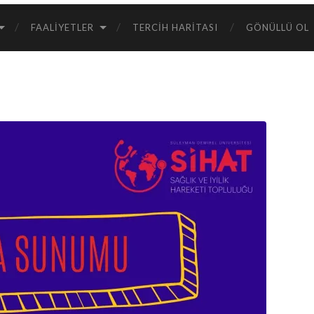
FAALIYETLER
TERCIH HARITASI
GÖNÜLLÜ OL