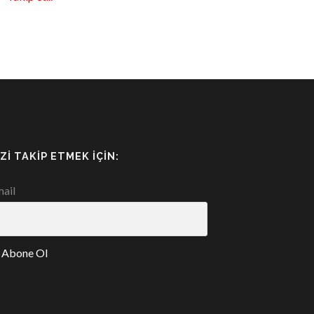
IZI TAKIP ETMEK İÇIN:
ail