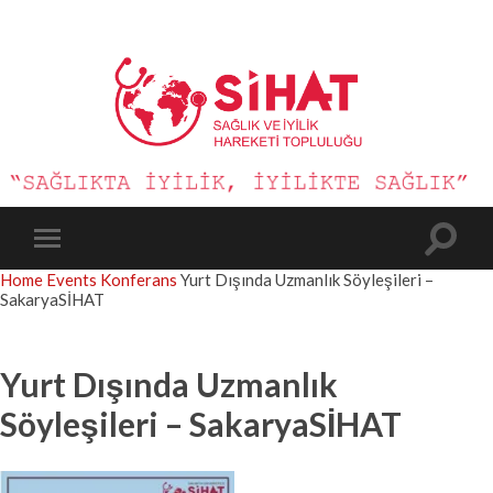
Sağlık
ve
İyilik
Hareketi
Toggle
Toggle
search
mobile
Home
Events
Konferans
Yurt Dışında Uzmanlık Söyleşileri –
field
menu
SakaryaSİHAT
Yurt Dışında Uzmanlık
Söyleşileri – SakaryaSİHAT