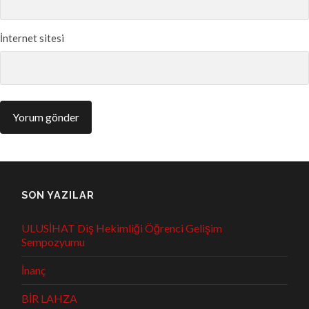
İnternet sitesi
SON YAZILAR
ULUSİHAT Diş Hekimliği Öğrenci Gelişim
Sempozyumu
İnanç
BİR LAHZA