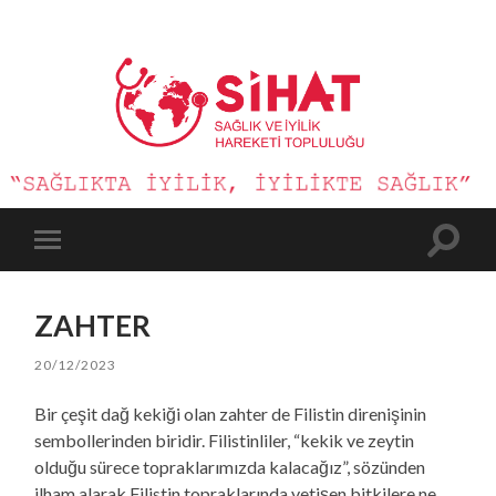
Sağlık
ve
İyilik
Hareketi
Toggle
Toggle
search
mobile
field
menu
ZAHTER
20/12/2023
Bir çeşit dağ kekiği olan zahter de Filistin direnişinin
sembollerinden biridir. Filistinliler, “kekik ve zeytin
olduğu sürece topraklarımızda kalacağız”, sözünden
ilham alarak Filistin topraklarında yetişen bitkilere ne