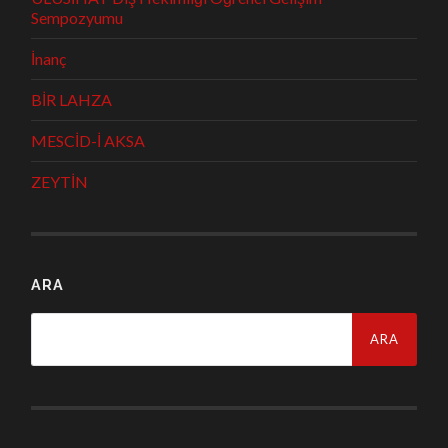
Sempozyumu
İnanç
BİR LAHZA
MESCİD-İ AKSA
ZEYTİN
ARA
Arama: