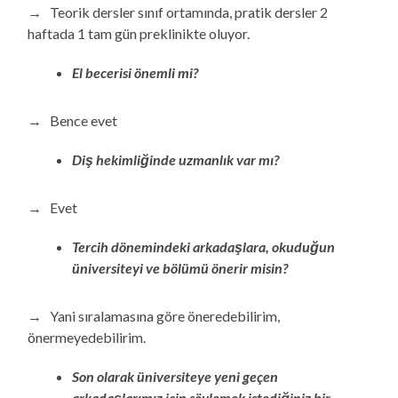
→ Teorik dersler sınıf ortamında, pratik dersler 2
haftada 1 tam gün preklinikte oluyor.
El becerisi önemli mi?
→ Bence evet
Diş hekimliğinde uzmanlık var mı?
→ Evet
Tercih dönemindeki arkadaşlara, okuduğun
üniversiteyi ve bölümü önerir misin?
→ Yani sıralamasına göre öneredebilirim,
önermeyedebilirim.
Son olarak üniversiteye yeni geçen
arkadaşlarımız için söylemek istediğiniz bir