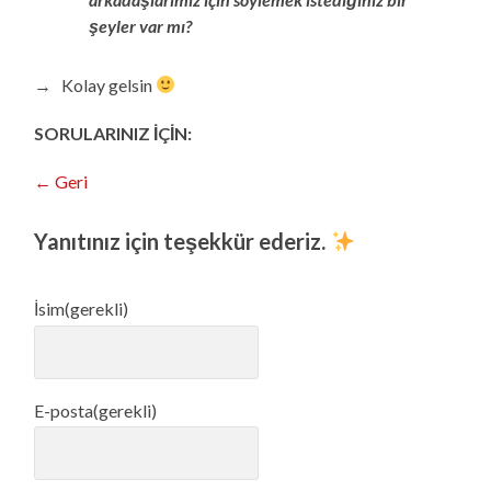
şeyler var mı?
→ Kolay gelsin
SORULARINIZ İÇİN:
← Geri
Yanıtınız için teşekkür ederiz.
İsim
(gerekli)
E-posta
(gerekli)