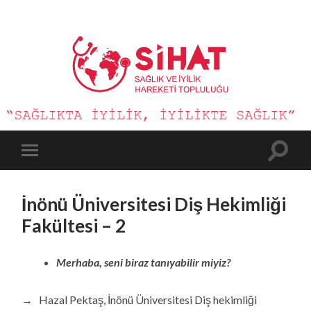
Sağlık
ve
İyilik
Hareketi
Toggle
Toggle
search
mobile
field
menu
İnönü Üniversitesi Diş Hekimliği
Fakültesi – 2
Merhaba, seni biraz tanıyabilir miyiz?
→ Hazal Pektaş, İnönü Üniversitesi Diş hekimliği