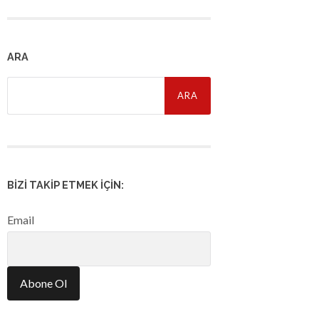
ARA
Arama:
BIZI TAKIP ETMEK İÇIN:
Email