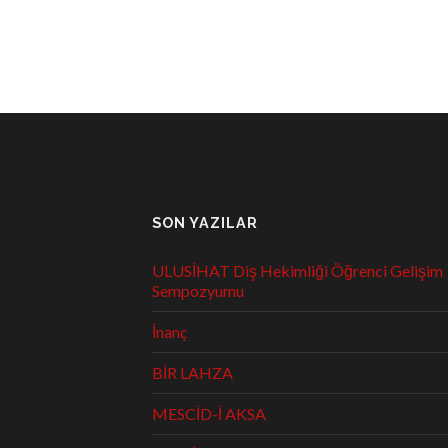
SON YAZILAR
ULUSİHAT Diş Hekimliği Öğrenci Gelişim
Sempozyumu
İnanç
BİR LAHZA
MESCİD-İ AKSA