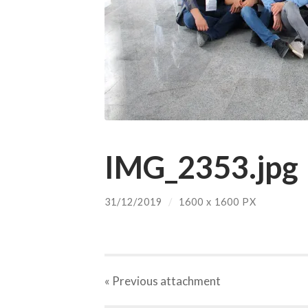
IMG_2353.jpg
31/12/2019
/
1600
x
1600 PX
« Previous
attachment