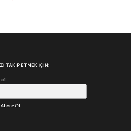
IZI TAKIP ETMEK İÇIN:
ail