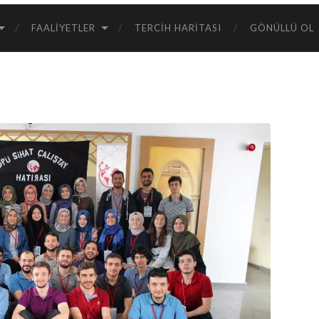
FAALIYETLER
TERCIH HARITASI
GÖNÜLLÜ OL