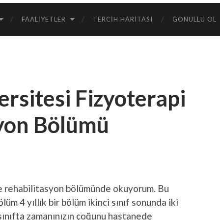
FAALIYETLER
TERCIH HARITASI
GÖNÜLLÜ OL
sitesi Fizyoterapi
syon Bölümü
ve rehabilitasyon bölümünde okuyorum. Bu
m 4 yıllık bir bölüm ikinci sınıf sonunda iki
ü sınıfta zamanınızın çoğunu hastanede