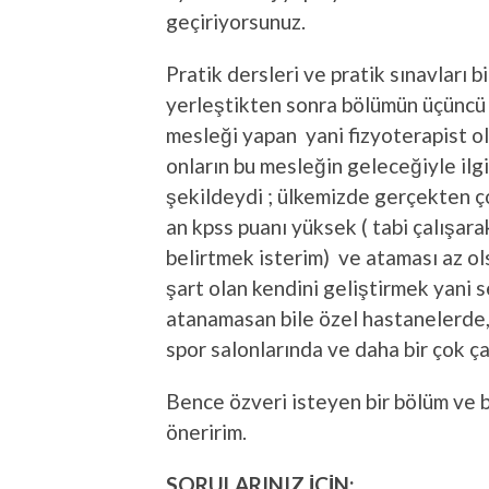
geçiriyorsunuz.
Pratik dersleri ve pratik sınavları b
yerleştikten sonra bölümün üçüncü 
mesleği yapan yani fizyoterapist ol
onların bu mesleğin geleceğiyle ilgi
şekildeydi ; ülkemizde gerçekten ço
an kpss puanı yüksek ( tabi çalışar
belirtmek isterim) ve ataması az o
şart olan kendini geliştirmek yani
atanamasan bile özel hastanelerde,
spor salonlarında ve daha bir çok ç
Bence özveri isteyen bir bölüm ve 
öneririm.
SORULARINIZ İÇİN: