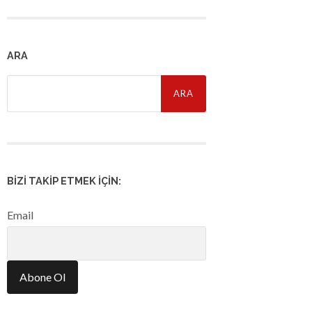
ARA
Arama:
BIZI TAKIP ETMEK İÇIN:
Email