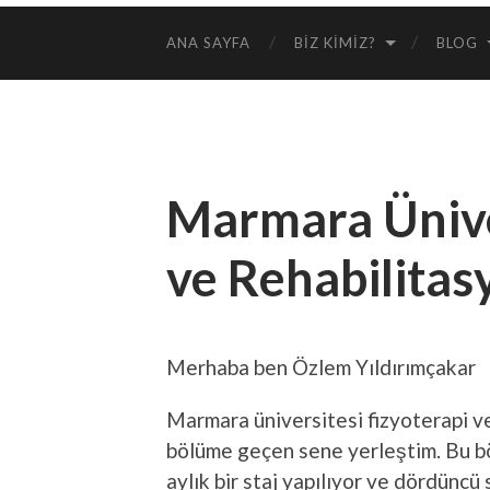
ANA SAYFA
BIZ KIMIZ?
BLOG
Marmara Üniver
ve Rehabilita
Merhaba ben Özlem Yıldırımçakar
Marmara üniversitesi fizyoterapi 
bölüme geçen sene yerleştim. Bu bölü
aylık bir staj yapılıyor ve dördünc