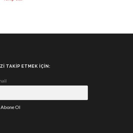
IZI TAKIP ETMEK İÇIN:
ail