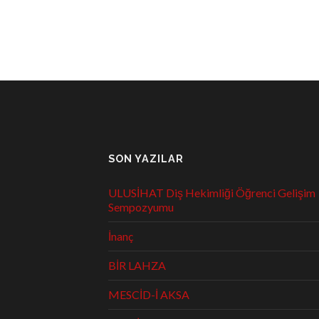
SON YAZILAR
ULUSİHAT Diş Hekimliği Öğrenci Gelişim
Sempozyumu
İnanç
BİR LAHZA
MESCİD-İ AKSA