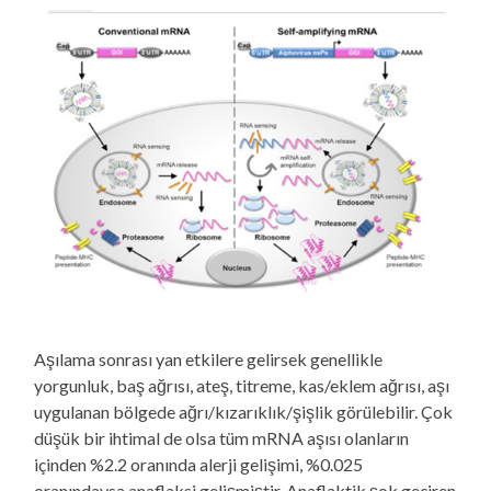
Aşılama sonrası yan etkilere gelirsek genellikle
yorgunluk, baş ağrısı, ateş, titreme, kas/eklem ağrısı, aşı
uygulanan bölgede ağrı/kızarıklık/şişlik görülebilir. Çok
düşük bir ihtimal de olsa tüm mRNA aşısı olanların
içinden %2.2 oranında alerji gelişimi, %0.025
oranındaysa anaflaksi gelişmiştir. Anaflaktik şok geçiren