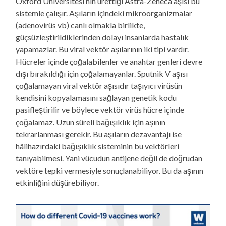
Oxford Üniversitesi’nin ürettiği Astra-Zeneca aşısı bu
sistemle çalışır. Aşıların içindeki mikroorganizmalar
(adenovirüs vb) canlı olmakla birlikte,
güçsüzleştirildiklerinden dolayı insanlarda hastalık
yapamazlar. Bu viral vektör aşılarının iki tipi vardır.
Hücreler içinde çoğalabilenler ve anahtar genleri devre
dışı bırakıldığı için çoğalamayanlar. Sputnik V aşısı
çoğalamayan viral vektör aşısıdır taşıyıcı virüsün
kendisini kopyalamasını sağlayan genetik kodu
pasifleştirilir ve böylece vektör virüs hücre içinde
çoğalamaz. Uzun süreli bağışıklık için aşının
tekrarlanması gerekir. Bu aşıların dezavantajı ise
hâlihazırdaki bağışıklık sisteminin bu vektörleri
tanıyabilmesi. Yani vücudun antijene değil de doğrudan
vektöre tepki vermesiyle sonuçlanabiliyor. Bu da aşının
etkinliğini düşürebiliyor.