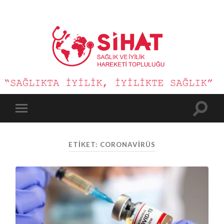
Sağlık
ve
İyilik
Hareketi
Toggle
Toggle
search
mobile
field
menu
ETIKET:
CORONAVIRÜS