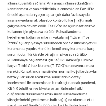
aşının güvenliği sağlanır. Ana amacı aşının etkinliğinin
kanıtlanması ve yan etkilerinin izlenmesi olan Faz III’te
önceki aşamaları geçen aşılar çok daha fazla sayıda
insana uygulanarak plasebo kontrollü karşılaştırmalı
çalışmalara devam edilir. Faz IV’te ise aşı ruhsatlanır ve
kullanımı için piyasaya sürülür. Ruhsatlandırma,
hedeflenen başarı oranlarını yakalamış “güvenli” ve
“etkin” aşılar piyasaya sürülmeden önce o ülkenin yetkili
kurumunca yapılır. Her ülke kendi onay kurumuna karşı
sorumludur. Türkiye’de bir aşının piyasaya sürülüp
kullanılmaya başlanması için Sağlık Bakanlığı Türkiye
İlaç ve Tıbbi Cihaz Kurumu(TİTCK)’nun onayını alması
gerekir. Ruhsatlandırma süreleri normal koşullarda aylar
hatta yıllar süren araştırma sonuçlarının detaylı
incelenmesi ile tamamlanan bir süreçtir ancak pandemi,
KBNR tehditleri ve biyoterorizm önlemleri gibi
olağanüstü durumlarda uzun süren ruhsatlandırma
süreçlerindeki gecikmenin halk sağlığına olumsuz etki
yapabileceği öngörüldüğünden farklı ülkeler kendi