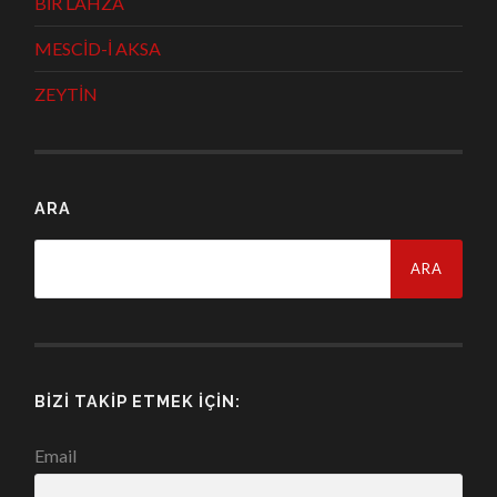
BİR LAHZA
MESCİD-İ AKSA
ZEYTİN
ARA
Arama:
BIZI TAKIP ETMEK İÇIN:
Email