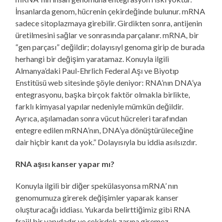
İnsanlarda genom, hücrenin çekirdeğinde bulunur. mRNA
sadece sitoplazmaya girebilir. Girdikten sonra, antijenin
üretilmesini sağlar ve sonrasında parçalanır. mRNA, bir
“gen parçası” değildir; dolayısıyl genoma girip de burada
herhangi bir değişim yaratamaz. Konuyla ilgili
Almanya’daki Paul-Ehrlich Federal Aşı ve Biyotıp
Enstitüsü web sitesinde şöyle deniyor: RNA’nın DNA’ya
entegrasyonu, başka birçok faktör olmakla birlikte,
farklı kimyasal yapılar nedeniyle mümkün değildir.
Ayrıca, aşılamadan sonra vücut hücreleri tarafından
entegre edilen mRNA’nın, DNA’ya dönüştürüleceğine
dair hiçbir kanıt da yok.” Dolayısıyla bu iddia asılsızdır.
RNA aşısı kanser yapar mı?
Konuyla ilgili bir diğer spekülasyonsa mRNA’ nın
genomumuza girerek değişimler yaparak kanser
oluşturacağı iddiası. Yukarda belirttiğimiz gibi RNA
frajil bir yapıdadır ve çekirdek zarına giremez,