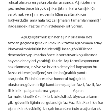
ruhsat almaya en yakın olanlar arasında. Aşı tiplerine
geçmeden önce birçok aşı karşıtının kafa karışıklığı
yaratmak ve aşının güvenilirliğini azaltmak için
başvurduğu ‘’ama hala faz çalışmaları tamamlanmamış ’’
ifadesindeki faz terimin irdelemek istiyorum.
Aşı geliştirmek için her aşının sırasıyla beş
fazdan geçmesi gerekir. Preklinik fazda aşı olmaya aday
kimyasal molekülün belirlendiği insan gönüllülerde
denemeler yapılmadan önce laboratuvar koşullarında
hayvan deneyleri yapıldığı fazdır. Aşı formülasyonunun
hazırlanması, in vivo ve in vitro deneyleri kapsayan bu
fazda etkene (antijene) verilen bağışıklık yanıtı
araştırılır. Etkin hücresel ve humoral bağışıklık
oluşturan, güvenilirliği kanıtlanmış aşılar faz I, faz II, faz
III klinik çalışamalarına geçer. Aşının
farmokokinetik özellikleri, toksisitesi, biyoyararlanımı
gibi güvenilirliğinin sorgulandığı faz Faz I’dir. Faz II’de ise
aşının klinik etkinliği birçok insan üzerinde araştırılarak