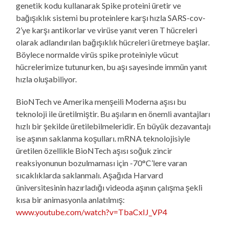
genetik kodu kullanarak Spike proteini üretir ve
bağışıklık sistemi bu proteinlere karşı hızla SARS-cov-
2’ye karşı antikorlar ve virüse yanıt veren T hücreleri
olarak adlandırılan bağışıklık hücreleri üretmeye başlar.
Böylece normalde virüs spike proteiniyle vücut
hücrelerimize tutunurken, bu aşı sayesinde immün yanıt
hızla oluşabiliyor.
BioNTech ve Amerika menşeili Moderna aşısı bu
teknoloji ile üretilmiştir. Bu aşıların en önemli avantajları
hızlı bir şekilde üretilebilmeleridir. En büyük dezavantajı
ise aşının saklanma koşulları. mRNA teknolojisiyle
üretilen özellikle BioNTech aşısı soğuk zincir
reaksiyonunun bozulmaması için -70°C’lere varan
sıcaklıklarda saklanmalı. Aşağıda Harvard
üniversitesinin hazırladığı videoda aşının çalışma şekli
kısa bir animasyonla anlatılmış:
www.youtube.com/watch?v=TbaCxIJ_VP4