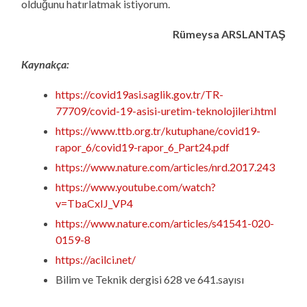
olduğunu hatırlatmak istiyorum.
Rümeysa ARSLANTAŞ
Kaynakça:
https://covid19asi.saglik.gov.tr/TR-
77709/covid-19-asisi-uretim-teknolojileri.html
https://www.ttb.org.tr/kutuphane/covid19-
rapor_6/covid19-rapor_6_Part24.pdf
https://www.nature.com/articles/nrd.2017.243
https://www.youtube.com/watch?
v=TbaCxIJ_VP4
https://www.nature.com/articles/s41541-020-
0159-8
https://acilci.net/
Bilim ve Teknik dergisi 628 ve 641.sayısı