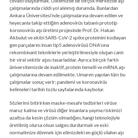
cevabı oluşturmak. Ülkemizde de birçok merkezde aşı
çalışmalarında ciddi yol alınmış durumda. Bunlardan
Ankara Üniversitesi’nde çalışmalarına devam edilen ve
heyecanla takip ettiğim adenovirüs tabanlı prototip
koronovirüs aşı üretimi projesinde Prof. Dr. Hakan
Akbulut ve ekibi SARS-CoV-2 spike proteinini kodlayan
gen parçalarını insan tip5 adenovirüsü DNA’sına
rekombinant tekniklerle yerleştirilmesiyle oluşan canlı
bir viral vektör aşısı tasarladılar. Ayrıca birçok farklı
üniversitemizde de inaktif, protein temelli ve mRNA aşı
çalışmalarına devam edilmekte. Umarım yapılan tüm bu
çalışmalar sonuç verir; pandemi ve koronavirüs
kelimeleri tarihin tozlu sayfalarında kaybolur.
Sözlerimi bitirirken maske-mesafe tedbirleri virüse
maruz kalma ve virüsü diğer insanlara yayma riskimizi
azaltsa da kesin çözüm olmadığını, hangi teknolojiyle
üretilmiş olursa olsun salgını durdurmak ve eski
normalimize dönmek için elimizdeki en güçlü silahın aşı