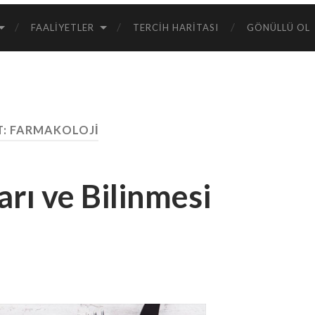
FAALIYETLER
TERCIH HARITASI
GÖNÜLLÜ OL
T:
FARMAKOLOJI
arı ve Bilinmesi