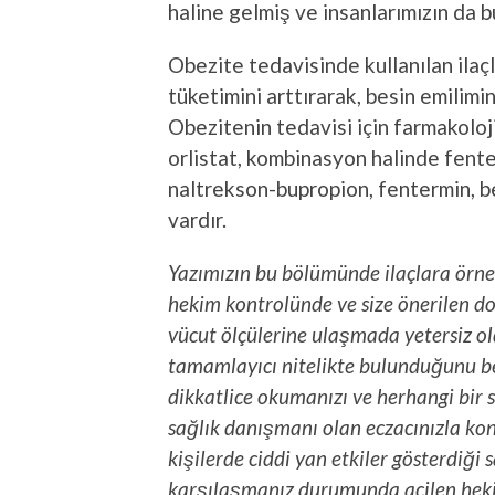
haline gelmiş ve insanlarımızın da b
Obezite tedavisinde kullanılan ilaçl
tüketimini arttırarak, besin emilim
Obezitenin tedavisi için farmakoloji
orlistat, kombinasyon halinde fent
naltrekson-bupropion, fentermin, b
vardır.
Yazımızın bu bölümünde ilaçlara örnek
hekim kontrolünde ve size önerilen do
vücut ölçülerine ulaşmada yetersiz ol
tamamlayıcı nitelikte bulunduğunu bel
dikkatlice okumanızı ve herhangi bir 
sağlık danışmanı olan eczacınızla kon
kişilerde ciddi yan etkiler gösterdiği
karşılaşmanız durumunda acilen heki