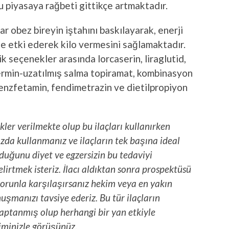
u piyasaya rağbeti gittikçe artmaktadır.
ar obez bireyin iştahını baskılayarak, enerji
ine etki ederek kilo vermesini sağlamaktadır.
k seçenekler arasında lorcaserin, liraglutid,
ermin-uzatılmış salma topiramat, kombinasyon
enzfetamin, fendimetrazin ve dietilpropiyon
ler verilmekte olup bu ilaçları kullanırken
zda kullanmanız ve ilaçların tek başına ideal
duğunu diyet ve egzersizin bu tedaviyi
irtmek isteriz. İlacı aldıktan sonra prospektüsü
sorunla karşılaşırsanız hekim veya en yakın
uşmanızı tavsiye ederiz. Bu tür ilaçların
 saptanmış olup herhangi bir yan etkiyle
minizle görüşünüz.