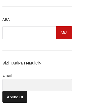
ARA
Arama:
BIZI TAKIP ETMEK İÇIN:
Email