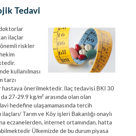
jik Tedavi
doktorlar
an ilaçlar
 önemli riskler
“hekim
tedir.
inde kullanılması
m tarzı
ar hastaya önerilmektedir. İlaç tedavisi BKI 30
 da 27-29.9 kg/m² arasında olan olan
edavi hedefine ulaşamamasında tercih
 ilaçları/ Tarım ve Köy işleri Bakanlığı onaylı
rına eczanelerden, internet ortamından, hatta
ılabilmektedir Ülkemizde de bu durum piyasa