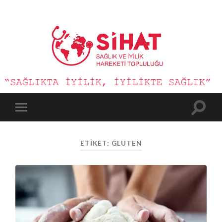
Sağlık
ve
İyilik
Hareketi
Toggle
Toggle
search
mobile
field
menu
ETIKET:
GLUTEN