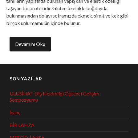
tahılların yapısında bulunan yapışkan ve elastik özelliği
taşıyan bir proteindir. Gluten özellikle buğdayda
bulunmasından dolayı soframızda ekmek, simit ve kek gibi
birçok unlu mamulün içinde bulunur.
Devamını Oku
SON YAZILAR
ULUSİHAT Diş Hekimliği Öğrenci Gelişim
Sempozyumu
İnanç
BİR LAHZA
MESCİD-İ AKSA