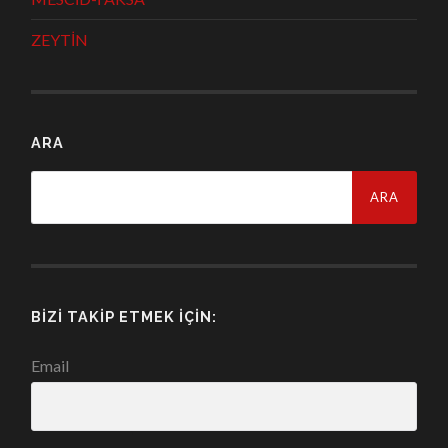
ZEYTİN
ARA
Arama:
BIZI TAKIP ETMEK İÇIN:
Email