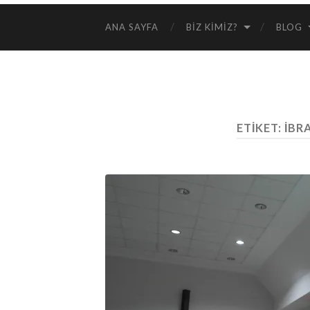
ANA SAYFA
BIZ KIMIZ?
BLOG
ETIKET:
İBR