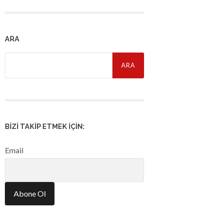
ARA
Arama:
BIZI TAKIP ETMEK İÇIN:
Email