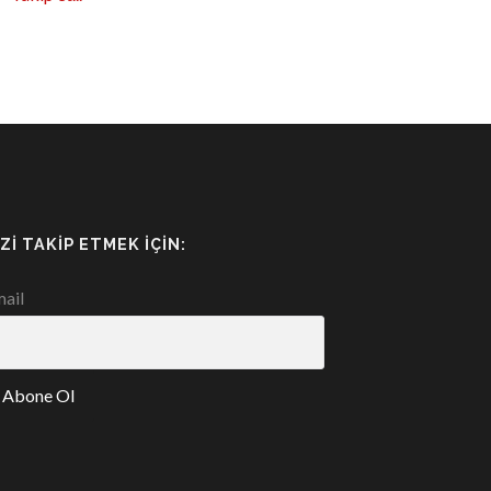
IZI TAKIP ETMEK İÇIN:
ail