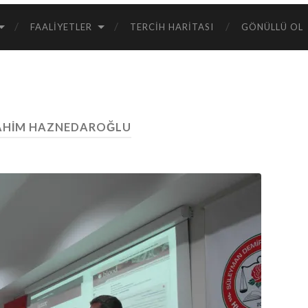
FAALIYETLER
TERCIH HARITASI
GÖNÜLLÜ OL
AHIM HAZNEDAROĞLU