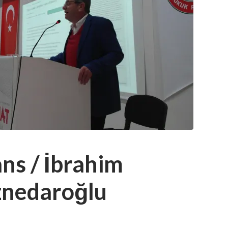
ns / İbrahim
znedaroğlu