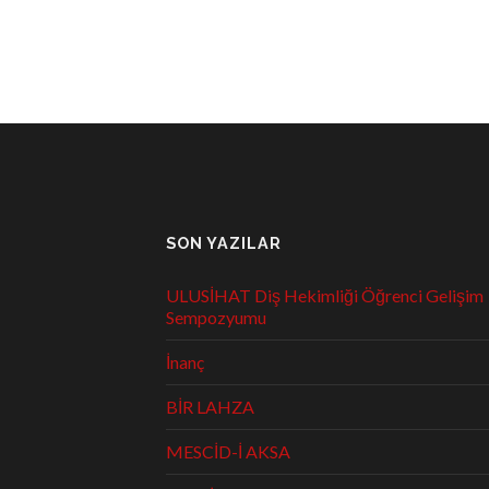
SON YAZILAR
ULUSİHAT Diş Hekimliği Öğrenci Gelişim
Sempozyumu
İnanç
BİR LAHZA
MESCİD-İ AKSA