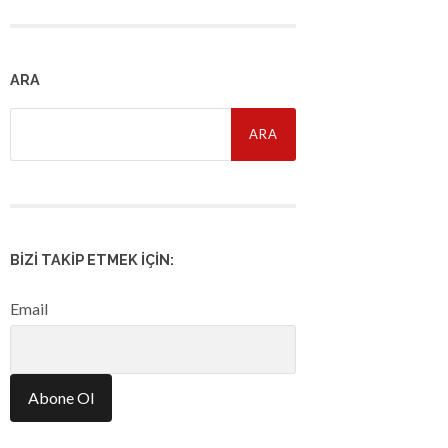
ARA
Arama:
BIZI TAKIP ETMEK İÇIN:
Email