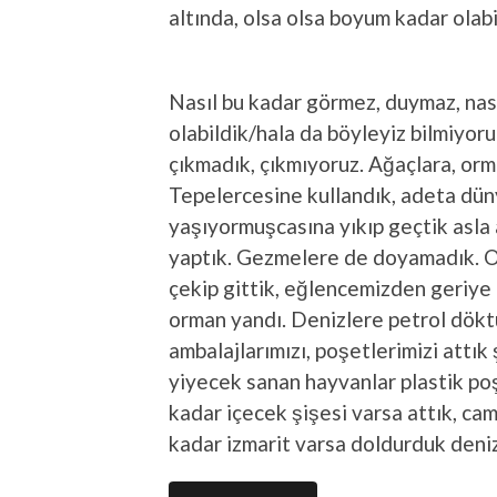
altında, olsa olsa boyum kadar olab
Nasıl bu kadar görmez, duymaz, nası
olabildik/hala da böyleyiz bilmiyor
çıkmadık, çıkmıyoruz. Ağaçlara, orman
Tepelercesine kullandık, adeta dü
yaşıyormuşcasına yıkıp geçtik asla
yaptık. Gezmelere de doyamadık. 
çekip gittik, eğlencemizden geriye 
orman yandı. Denizlere petrol döktük
ambalajlarımızı, poşetlerimizi attık
yiyecek sanan hayvanlar plastik poş
kadar içecek şişesi varsa attık, cam
kadar izmarit varsa doldurduk deniz