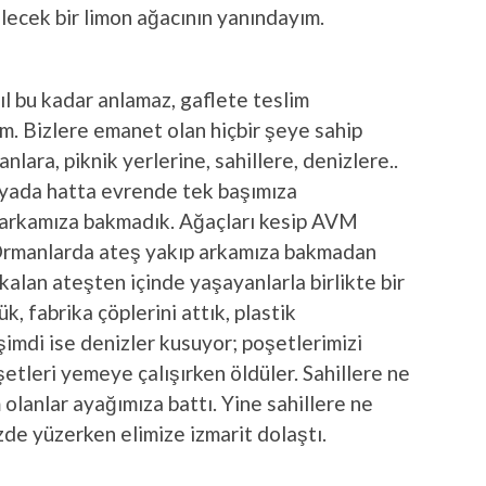
ilecek bir limon ağacının yanındayım.
l bu kadar anlamaz, gaflete teslim
um. Bizlere emanet olan hiçbir şeye sahip
lara, piknik yerlerine, sahillere, denizlere..
nyada hatta evrende tek başımıza
 arkamıza bakmadık. Ağaçları kesip AVM
Ormanlarda ateş yakıp arkamıza bakmadan
kalan ateşten içinde yaşayanlarla birlikte bir
, fabrika çöplerini attık, plastik
 şimdi ise denizler kusuyor; poşetlerimizi
etleri yemeye çalışırken öldüler. Sahillere ne
 olanlar ayağımıza battı. Yine sahillere ne
de yüzerken elimize izmarit dolaştı.