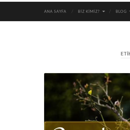
ANA SAYFA
BIZ KIMIZ?
BLOG
ETI