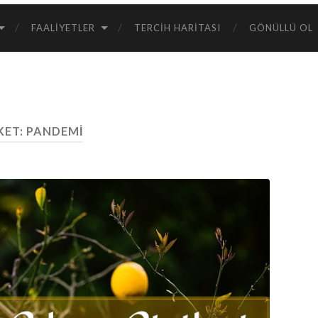
FAALIYETLER
TERCIH HARITASI
GÖNÜLLÜ OL
KET:
PANDEMI