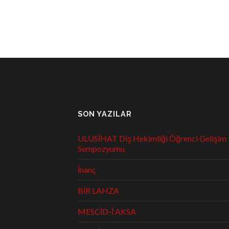
SON YAZILAR
ULUSİHAT Diş Hekimliği Öğrenci Gelişim
Sempozyumu
İnanç
BİR LAHZA
MESCİD-İ AKSA