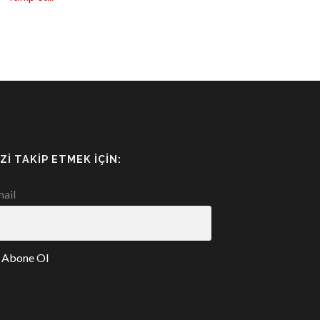
IZI TAKIP ETMEK İÇIN:
ail