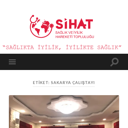
Sağlık
ve
İyilik
Hareketi
Toggle
Toggle
search
mobile
field
menu
ETIKET:
SAKARYA ÇALIŞTAYI