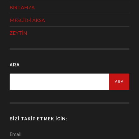
BİR LAHZA
MESCİD-İ AKSA
ZEYTİN
ARA
Arama:
BIZI TAKIP ETMEK İÇIN:
Email