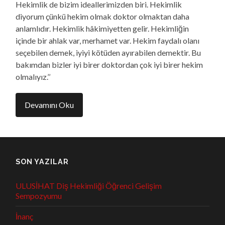
Hekimlik de bizim ideallerimizden biri. Hekimlik
diyorum çünkü hekim olmak doktor olmaktan daha
anlamlıdır. Hekimlik hâkimiyetten gelir. Hekimliğin
içinde bir ahlak var, merhamet var. Hekim faydalı olanı
seçebilen demek, iyiyi kötüden ayırabilen demektir. Bu
bakımdan bizler iyi birer doktordan çok iyi birer hekim
olmalıyız.’’
Devamını Oku
SON YAZILAR
ULUSİHAT Diş Hekimliği Öğrenci Gelişim
Sempozyumu
İnanç