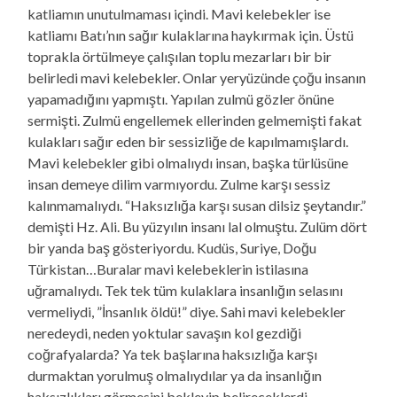
katliamın unutulmaması içindi. Mavi kelebekler ise
katliamı Batı’nın sağır kulaklarına haykırmak için. Üstü
toprakla örtülmeye çalışılan toplu mezarları bir bir
belirledi mavi kelebekler. Onlar yeryüzünde çoğu insanın
yapamadığını yapmıştı. Yapılan zulmü gözler önüne
sermişti. Zulmü engellemek ellerinden gelmemişti fakat
kulakları sağır eden bir sessizliğe de kapılmamışlardı.
Mavi kelebekler gibi olmalıydı insan, başka türlüsüne
insan demeye dilim varmıyordu. Zulme karşı sessiz
kalınmamalıydı. “Haksızlığa karşı susan dilsiz şeytandır.”
demişti Hz. Ali. Bu yüzyılın insanı lal olmuştu. Zulüm dört
bir yanda baş gösteriyordu. Kudüs, Suriye, Doğu
Türkistan…Buralar mavi kelebeklerin istilasına
uğramalıydı. Tek tek tüm kulaklara insanlığın selasını
vermeliydi, ”İnsanlık öldü!” diye. Sahi mavi kelebekler
neredeydi, neden yoktular savaşın kol gezdiği
coğrafyalarda? Ya tek başlarına haksızlığa karşı
durmaktan yorulmuş olmalıydılar ya da insanlığın
haksızlıkları görmesini bekleyip belireceklerdi.