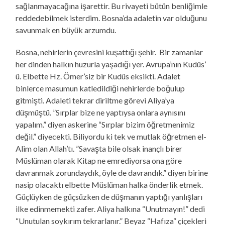
sağlanmayacağına işarettir. Bu rivayeti bütün benliğimle
reddedebilmek isterdim. Bosna’da adaletin var olduğunu
savunmak en büyük arzumdu.
Bosna, nehirlerin çevresini kuşattığı şehir. Bir zamanlar
her dinden halkın huzurla yaşadığı yer. Avrupa’nın Kudüs’
ü. Elbette Hz. Ömer’siz bir Kudüs eksikti. Adalet
binlerce masumun katledildiği nehirlerde boğulup
gitmişti. Adaleti tekrar diriltme görevi Aliya’ya
düşmüştü. ”Sırplar bize ne yaptıysa onlara aynısını
yapalım.” diyen askerine “Sırplar bizim öğretmenimiz
değil.” diyecekti. Biliyordu ki tek ve mutlak öğretmen el-
Alim olan Allah’tı. ”Savaşta bile olsak inançlı birer
Müslüman olarak Kitap ne emrediyorsa ona göre
davranmak zorundaydık, öyle de davrandık.” diyen birine
nasip olacaktı elbette Müslüman halka önderlik etmek.
Güçlüyken de güçsüzken de düşmanın yaptığı yanlışları
ilke edinmemekti zafer. Aliya halkına “Unutmayın!” dedi
“Unutulan soykırım tekrarlanır.” Beyaz “Hafıza“ çiçekleri