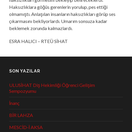
Haksızlıklara göğüs gerenlerin yorulup, pes ettiği
olmamıştı. Anlaşılan insanların haksızlıkları görüp ses
çıkarmasını bekliyorlardı. Umarım sonsuza kadar
beklemek zorunda kalmazlardı.
ESRA HALICI – RTEÜ SİHAT
SON YAZILAR
ULUSİHAT Diş Hekimliği Öğrenci Gelişim
Sempozyumu
İnanç
BİR LAHZA
MESCİD-İ AKSA