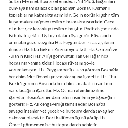
Sultan Mehmet Bosna seferindedir. Yıl 1463. Başarıları
dünyaya nam salacak olan padişah Bosna’yı Osmanlı
topraklarına katmakta azimlidir. Gelin görün ki şehir tüm
kuşatmalara rağmen teslim olmamakta ısrarlıdır. Gece
olur, her şey karanlığa teslim olmuştur. Padişah çadırında
istirahate çekilir. Uykuya dalar, rüya görür. Rüyasında
ümmetin güzel sevgilisi Hz. Peygamber’i (s. a. v.), ikinin
ikincisi Hz. Ebu Bekir’i, Zin-nureyn sıfatlı Hz. Osman’ı ve
Allah’ın Kılıcı Hz. Ali’yi görmüştür. Tan yeri ağarınca
hocasının yanına gider. Hocası rüyasını şöyle
yorumlamıştır: Hz. Peygamber’i(s. a. v) görmen Bosna’da
her daim Müslümanlığın var olacağına işarettir. Hz. Ebu
Bekir’i görmen Bosna’da her daim sadakatli insanların
var olacağına işarettir. Hz. Osman efendimiz ilme
işarettir. Bosna‘da her daim alim insanların yetişeceğini
gösterir. Hz. Ali cengaverliği temsil eder. Bosna’da
savaşçı insanlar yetişecek ve bu topraklarda savaş her
daim var olacaktır. Dört halifeden üçünü görüp Hz.
Ömer’i görmemen ise bu topraklarda adaletin