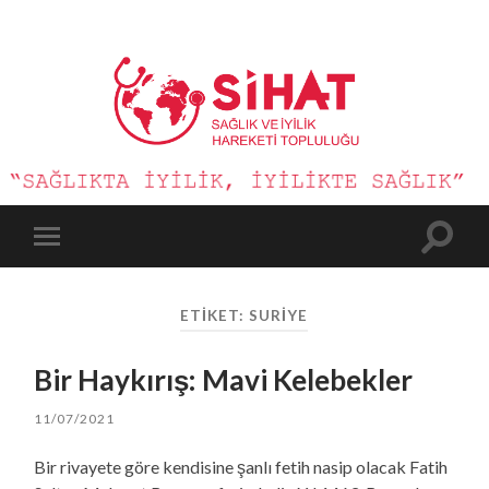
Sağlık
ve
İyilik
Hareketi
Toggle
Toggle
search
mobile
field
menu
ETIKET:
SURIYE
Bir Haykırış: Mavi Kelebekler
11/07/2021
Bir rivayete göre kendisine şanlı fetih nasip olacak Fatih